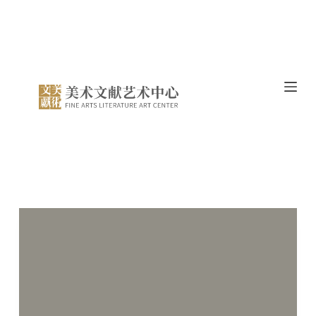
跳
过
内
容