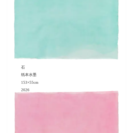
石
纸本水墨
153×55cm
2026