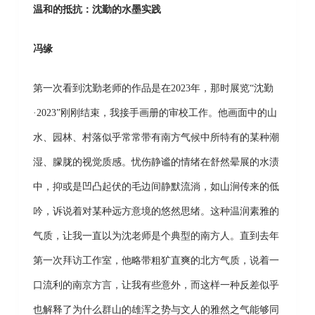
温和的抵抗：沈勤的水墨实践
冯缘
第一次看到沈勤老师的作品是在2023年，那时展览“沈勤
·2023”刚刚结束，我接手画册的审校工作。他画面中的山
水、园林、村落似乎常常带有南方气候中所特有的某种潮
湿、朦胧的视觉质感。忧伤静谧的情绪在舒然晕展的水渍
中，抑或是凹凸起伏的毛边间静默流淌，如山涧传来的低
吟，诉说着对某种远方意境的悠然思绪。这种温润素雅的
气质，让我一直以为沈老师是个典型的南方人。直到去年
第一次拜访工作室，他略带粗犷直爽的北方气质，说着一
口流利的南京方言，让我有些意外，而这样一种反差似乎
也解释了为什么群山的雄浑之势与文人的雅然之气能够同