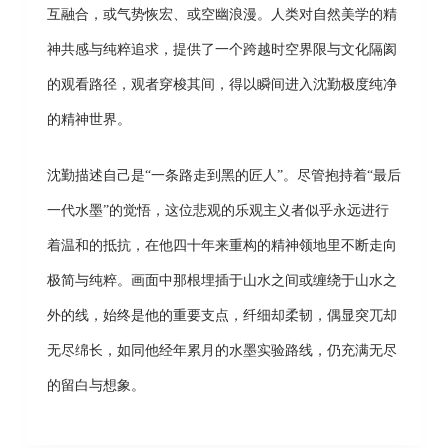
互融合，或气势恢宏、或空幽浪漫。人类对自然美学的精
神共感与纯粹追求，提供了一个跨越时空界限与文化隔阂
的观看路径，观者穿梭其间，得以瞬间进入沈勤极度纯净
的精神世界。
沈勤描述自己是“一条路走到黑的匠人”。尽管抱持着“最后
一代水墨”的觉悟，这位悲观的乐观主义者似乎永远进行
着温和的抵抗，在他四十年来重构的精神领地里不断走向
极简与纯粹。画面中那根埋插于山水之间或缠绕于山水之
外的线，始终是他的重要支点，纤细却柔韧，偶显突兀却
无尽绵长，如同他经年累月的水墨实验路线，仍充满无尽
的留白与想象。