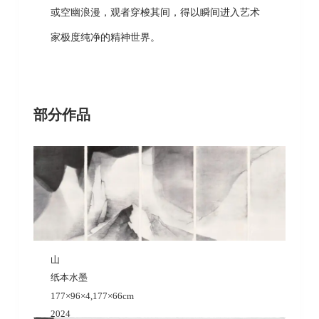
或空幽浪漫，观者穿梭其间，得以瞬间进入艺术
家极度纯净的精神世界。
部分作品
山
纸本水墨
177×96×4,177×66cm
2024