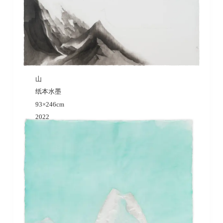
山
纸本水墨
93×246cm
2022