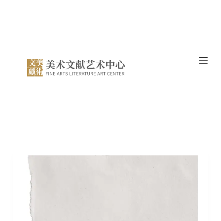
跳
过
内
容