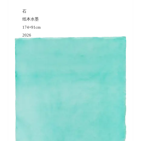
石
纸本水墨
174×91cm
2026