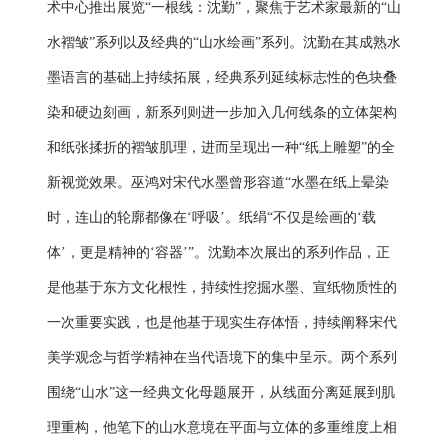
术中心推出展览“一根线：沈勤”，聚焦于艺术家最新的“山
水褶皱”系列以及经典的“山水绘画”系列。沈勤在其成熟水
墨语言的基础上持续拓展，经典系列延续标志性的色块叠
染和硬边刻画，新系列则进一步加入几何线条的立体架构
和纸张揉折的褶皱肌理，进而呈现出一种“纸上雕塑”的全
新视觉效果。巫鸿对宋代水墨曾形容道“水墨在纸上晕染
时，连山的轮廓都像在‘呼吸’。纸绢“不仅是绘画的‘载
体’，更是精神的‘容器’”。沈勤本次展出的系列作品，正
是他基于东方文化根性，持续性挖掘水墨、宣纸物质性的
一次重要实践，也是他基于现实生存体悟，持续阐释宋代
美学观念与哲学精神在当代语境下的集中呈示。两个系列
围绕“山水”这一经典文化母题展开，从线面分离延展到肌
理重构，他笔下的山水意境在平面与立体的多重维度上相