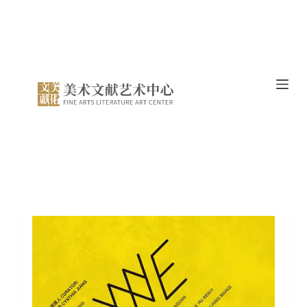
跳
过
内
容