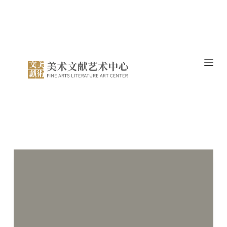
跳
过
内
容