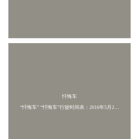
忏悔车
“忏悔车” “忏悔车”行驶时间表：2016年5月2…