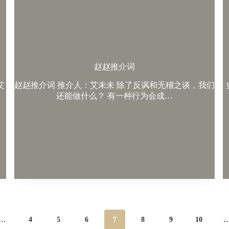
赵赵推介词
艾
赵赵推介词 推介人：艾未未 除了反讽和无稽之谈，我们
还能做什么？ 有一种行为会成…
…
4
5
6
7
8
9
10