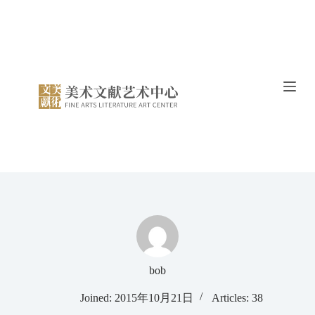
S
k
i
p
t
o
c
o
n
t
e
n
t
bob
Joined: 2015年10月21日
Articles: 38