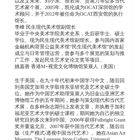
以及艾未未、刘小东、徐若涛、贾蔼力等众多当代
艺术家个展。2005年，凯伦成为OCAT深圳馆的学
术顾问，并于2012年被任命为OCAT西安馆的执行
馆长。
李峰 民生现代美术馆副馆长
毕业于中央美术学院美术史系，先后获学士、硕士
学位。现为民生现代美术馆副馆长。参与国内首家
金融机构背景公益美术馆“民生现代美术馆”的发起
成立与日常管理运营，曾参与多个展览的策划与推
广工作，发起民生艺术史论文奖等项目。
姚嘉善 香港M+视觉文化博物馆策展人（美国）
生于美国，在九十年代初来中国学习中文，随后回
到美国芝加哥大学取得东亚研究及艺术史硕士学
位。她作为中国艺术助理策展人为旧金山亚洲艺术
博物馆工作的五年期间，她参与策划现代和当代艺
术展，在多种杂志期刊上发表文章，并执教于加利
福尼亚艺术大学的硕士课程，期间她为自己的独立
研究目的多次来到中国。2006年获得Fulbright Grant
奖并重返北京。2007年获中国当代艺术奖，随后出
版《生产模式-透视中国当代艺术》。她在Asian Art
Museum, The Luggage Store Gallery, Universal