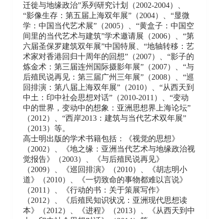
迁徙与地缘政治”系列研究计划（2002-2004）、
“影像生存：第五届上海双年展”（2004）、“显微
学：中国当代艺术展”（2005）、“黄盒子：中国空
间里的当代艺术与建筑”学术邀请展（2006）、“第
六届圣保罗建筑双年展”中国特展、“地轴转移：艺
术家对香港回归十周年的回想”（2007）、“影子的
炼金术：第三届连州国际摄影年展”（2007）、“与
后殖民说再见：第三届广州三年展”（2008）、“巡
回排演：第八届上海双年展”（2010）、“从西天到
中土：印中社会思想对话”（2010-2011）、“变动
中的世界，变动中的想象：亚洲思想界上海论坛”
（2012）、“西岸2013：建筑与当代艺术双年展”
（2013）等。
高士明出版的学术书籍包括：《视觉的思想》
（2002）、《地之缘：亚洲当代艺术与地缘政治视
觉报告》（2003）、《与后殖民说再见》
（2009）、《巡回排演》（2010）、《胡志明小
道》（2010）、《一切致命的事物都难以言说》
（2011）、《行动的书：关于策展写作》
（2012）、《后殖民知识状况：亚洲现代思想读
本》（2012）、《进程》（2013）、《从西天到中