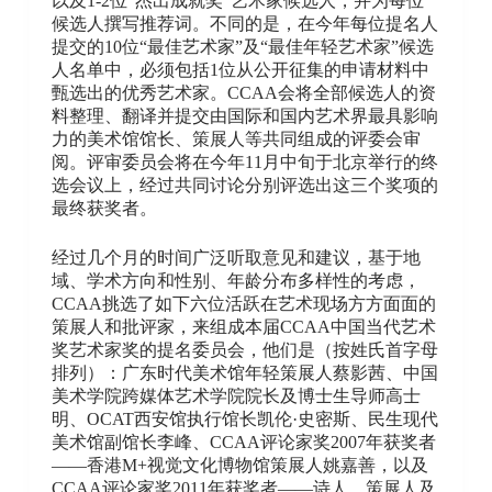
以及1-2位”杰出成就奖“艺术家候选人，并为每位
候选人撰写推荐词。不同的是，在今年每位提名人
提交的10位“最佳艺术家”及“最佳年轻艺术家”候选
人名单中，必须包括1位从公开征集的申请材料中
甄选出的优秀艺术家。CCAA会将全部候选人的资
料整理、翻译并提交由国际和国内艺术界最具影响
力的美术馆馆长、策展人等共同组成的评委会审
阅。评审委员会将在今年11月中旬于北京举行的终
选会议上，经过共同讨论分别评选出这三个奖项的
最终获奖者。
经过几个月的时间广泛听取意见和建议，基于地
域、学术方向和性别、年龄分布多样性的考虑，
CCAA挑选了如下六位活跃在艺术现场方方面面的
策展人和批评家，来组成本届CCAA中国当代艺术
奖艺术家奖的提名委员会，他们是（按姓氏首字母
排列）：广东时代美术馆年轻策展人蔡影茜、中国
美术学院跨媒体艺术学院院长及博士生导师高士
明、OCAT西安馆执行馆长凯伦·史密斯、民生现代
美术馆副馆长李峰、CCAA评论家奖2007年获奖者
——香港M+视觉文化博物馆策展人姚嘉善，以及
CCAA评论家奖2011年获奖者——诗人、策展人及