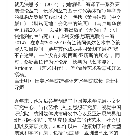
就无法思考” （2014）；她编辑、编译了一系列策
展理论丛书，该系列丛书基于时代美术馆每年举办
的机构及策展实践研讨会，包括《策展话题（中文
版）》《脚踏无地：变化中的策展》（与卢迎华联
合主编,2014），以及即将出版的《无为而为：机
制批判的生与死》(与比利安娜·思瑞克联合主编，
2014)；在参与2009/2010 荷兰德阿佩尔艺术中心策
展人项目期间，她与其他成员共同策划了展览“我
不在这里。一个没有弗朗西斯·亚历斯的展览”。同
时，蔡影茜也作为评论家，长期为《艺术界》、
Artforum、《艺术时代》、Yishu等艺术杂志和媒体
撰稿。
高士明 中国美术学院跨媒体艺术学院院长 博士生
导师
近年来，他先后参与创建了中国美术学院展示文化
研究中心、当代艺术与社会思想研究所、视觉中国
研究院、杭州媒体城市研发中心以及亚洲思想界组
织“亚际书院”，其研究领域涵盖当代艺术、社会思
想以及策展实践。2002年以来，他策划了许多大型
展览和学术计划，包括“地之缘：亚洲当代艺术的