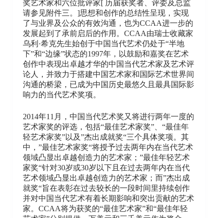
奖艺术家和六位批评家[ 历届获奖者、评委及总监
请参见附件三。]思想和创作的总结性呈现，实现
了与业界及公众的有效沟通，也为CCAA进一步的
发展起到了承前启后的作用。CCAA由瑞士收藏家
乌利·希克先生始创于中国当代艺术仍处于“半地
下”和“边缘”状态的1997年，以鼓励和嘉奖在艺术
创作中表现出卓越才华的中国当代艺术家及艺术评
论人，并致力于搭建中国艺术家和国际艺术世界间
沟通的桥梁，已成为中国历史最悠久且最具国际影
响力的当代艺术奖项。
2014年11月，中国当代艺术奖又将进行两年一度的
艺术家奖的评选，包括“最佳艺术家奖”、“最佳年
轻艺术家奖”以及”杰出成就奖“三个具体奖项。其
中，”最佳艺术家奖“将授予过去两年内在当代艺术
领域凸显出卓越创造力的艺术家；”最佳年轻艺术
家奖“针对30岁或30岁以下且在过去两年内在当代
艺术领域凸显出卓越创造力的艺术家；而”杰出成
就奖“旨在表彰在过去较长的一段时间里持续创作
并对中国当代艺术有着长期影响和突出贡献的艺术
家。CCAA将为获奖的“最佳艺术家”和“最佳年轻