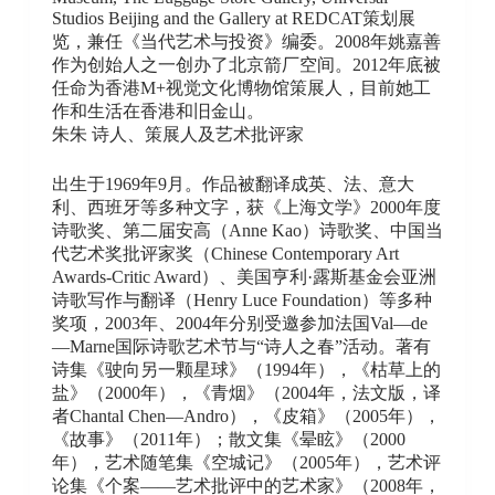
Studios Beijing and the Gallery at REDCAT策划展
览，兼任《当代艺术与投资》编委。2008年姚嘉善
作为创始人之一创办了北京箭厂空间。2012年底被
任命为香港M+视觉文化博物馆策展人，目前她工
作和生活在香港和旧金山。
朱朱 诗人、策展人及艺术批评家
出生于1969年9月。作品被翻译成英、法、意大
利、西班牙等多种文字，获《上海文学》2000年度
诗歌奖、第二届安高（Anne Kao）诗歌奖、中国当
代艺术奖批评家奖（Chinese Contemporary Art
Awards-Critic Award）、美国亨利·露斯基金会亚洲
诗歌写作与翻译（Henry Luce Foundation）等多种
奖项，2003年、2004年分别受邀参加法国Val—de
—Marne国际诗歌艺术节与“诗人之春”活动。著有
诗集《驶向另一颗星球》（1994年），《枯草上的
盐》（2000年），《青烟》（2004年，法文版，译
者Chantal Chen—Andro），《皮箱》（2005年），
《故事》（2011年）；散文集《晕眩》（2000
年），艺术随笔集《空城记》（2005年），艺术评
论集《个案——艺术批评中的艺术家》（2008年，