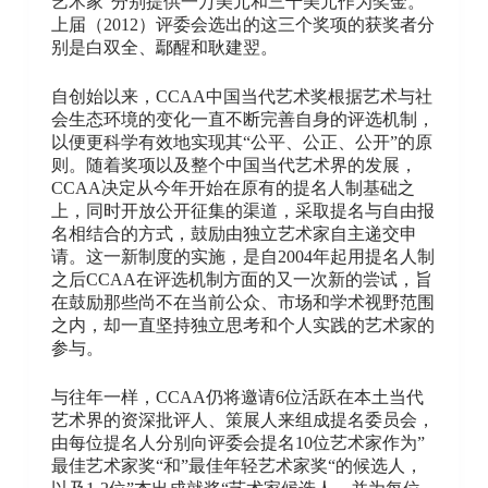
艺术家”分别提供一万美元和三千美元作为奖金。
上届（2012）评委会选出的这三个奖项的获奖者分
别是白双全、鄢醒和耿建翌。
自创始以来，CCAA中国当代艺术奖根据艺术与社
会生态环境的变化一直不断完善自身的评选机制，
以便更科学有效地实现其“公平、公正、公开”的原
则。随着奖项以及整个中国当代艺术界的发展，
CCAA决定从今年开始在原有的提名人制基础之
上，同时开放公开征集的渠道，采取提名与自由报
名相结合的方式，鼓励由独立艺术家自主递交申
请。这一新制度的实施，是自2004年起用提名人制
之后CCAA在评选机制方面的又一次新的尝试，旨
在鼓励那些尚不在当前公众、市场和学术视野范围
之内，却一直坚持独立思考和个人实践的艺术家的
参与。
与往年一样，CCAA仍将邀请6位活跃在本土当代
艺术界的资深批评人、策展人来组成提名委员会，
由每位提名人分别向评委会提名10位艺术家作为”
最佳艺术家奖“和”最佳年轻艺术家奖“的候选人，