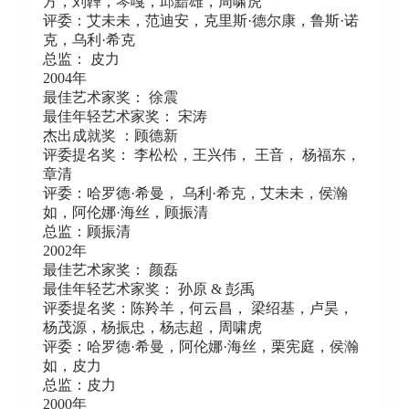
方，刘韡，琴嘎，邱黯雄，周啸虎
评委：艾未未，范迪安，克里斯·德尔康，鲁斯·诺
克，乌利·希克
总监： 皮力
2004年
最佳艺术家奖： 徐震
最佳年轻艺术家奖： 宋涛
杰出成就奖 ：顾德新
评委提名奖： 李松松，王兴伟， 王音， 杨福东，
章清
评委：哈罗德·希曼， 乌利·希克，艾未未，侯瀚
如，阿伦娜·海丝，顾振清
总监：顾振清
2002年
最佳艺术家奖： 颜磊
最佳年轻艺术家奖： 孙原 & 彭禹
评委提名奖：陈羚羊，何云昌， 梁绍基，卢昊，
杨茂源，杨振忠，杨志超，周啸虎
评委：哈罗德·希曼，阿伦娜·海丝，栗宪庭，侯瀚
如，皮力
总监：皮力
2000年