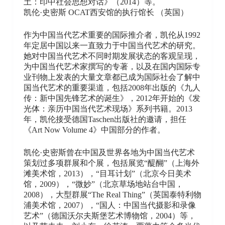
土：印中社会思想对话》（2014）等。
凯伦·史密斯 OCAT西安馆的执行馆长 （英国）
作为中国当代艺术重要的国际推介者，凯伦从1992
年定居中国以来一直致力于中国当代艺术的研究。
她对中国当代艺术不同时期发展状态的客观呈现，
为中国当代艺术家撰写的专著，以及在国内国际专
业刊物上发表的大量文章都已成为国际社会了解中
国当代艺术的重要渠道，包括2008年出版的《九人
传：新中国先锋艺术的诞生》，2012年开始的《发
光体：亲历中国当代艺术现场》系列书籍。2013
年，凯伦接受德国Taschen出版社的邀请，担任
《Art Now Volume 4》中国部分的作者。
凯伦·史密斯曾在中国及世界各地为中国当代艺术
策划过多项群展和个展，包括展览“醍醐”（上海外
滩美术馆，2013），“目耳计划”（北京今日美术
馆，2009），“微妙”（北京草场地站台中国，
2008），大型群展“The Real Thing”（英国泰特利物
浦美术馆，2007），“国人：中国当代摄影和录像
艺术”（德国沃尔夫斯堡艺术博物馆，2004）等，