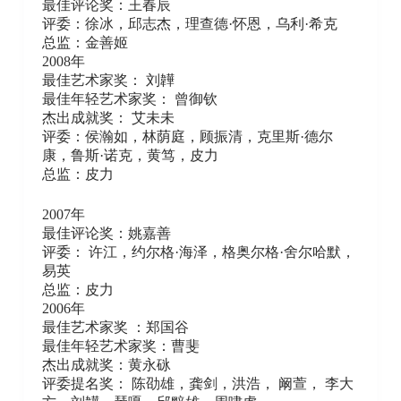
最佳评论奖：王春辰
评委：徐冰，邱志杰，理查德·怀恩，乌利·希克
总监：金善姬
2008年
最佳艺术家奖： 刘韡
最佳年轻艺术家奖： 曾御钦
杰出成就奖： 艾未未
评委：侯瀚如，林荫庭，顾振清，克里斯·德尔
康，鲁斯·诺克，黄笃，皮力
总监：皮力
2007年
最佳评论奖：姚嘉善
评委： 许江，约尔格·海泽，格奥尔格·舍尔哈默，
易英
总监：皮力
2006年
最佳艺术家奖 ：郑国谷
最佳年轻艺术家奖：曹斐
杰出成就奖：黄永砯
评委提名奖： 陈劭雄，龚剑，洪浩， 阚萱， 李大