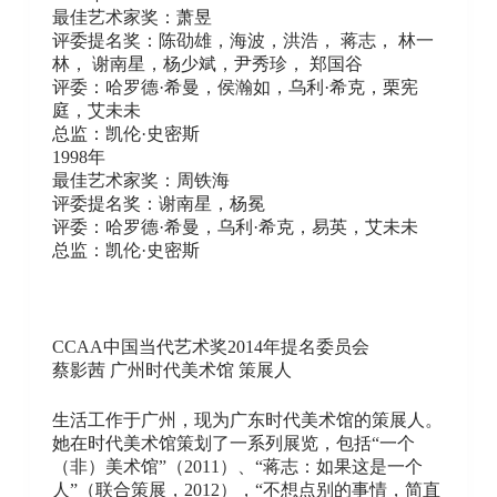
最佳艺术家奖：萧昱
评委提名奖：陈劭雄，海波，洪浩， 蒋志， 林一
林， 谢南星，杨少斌，尹秀珍， 郑国谷
评委：哈罗德·希曼，侯瀚如，乌利·希克，栗宪
庭，艾未未
总监：凯伦·史密斯
1998年
最佳艺术家奖：周铁海
评委提名奖：谢南星，杨冕
评委：哈罗德·希曼，乌利·希克，易英，艾未未
总监：凯伦·史密斯
CCAA中国当代艺术奖2014年提名委员会
蔡影茜 广州时代美术馆 策展人
生活工作于广州，现为广东时代美术馆的策展人。
她在时代美术馆策划了一系列展览，包括“一个
（非）美术馆”（2011）、“蒋志：如果这是一个
人”（联合策展，2012），“不想点别的事情，简直