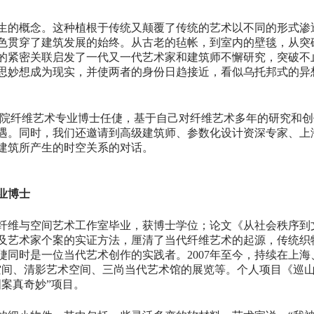
生的概念。这种植根于传统又颠覆了传统的艺术以不同的形式渗
色贯穿了建筑发展的始终。从古老的毡帐，到室内的壁毯，从突
的紧密关联启发了一代又一代艺术家和建筑师不懈研究，突破不
思妙想成为现实，并使两者的身份日趋接近，看似乌托邦式的异
术学院纤维艺术专业博士任倢，基于自己对纤维艺术多年的研究和
遇。同时，我们还邀请到高级建筑师、参数化设计资深专家、上
建筑所产生的时空关系的对话。
业博士
雕塑系纤维与空间艺术工作室毕业，获博士学位；论文《从社会秩序
及艺术家个案的实证方法，厘清了当代纤维艺术的起源，传统织
倢同时是一位当代艺术创作的实践者。2007年至今，持续在上
ab、M艺术空间、清影艺术空间、三尚当代艺术馆的展览等。个人项目《
图案真奇妙”项目。