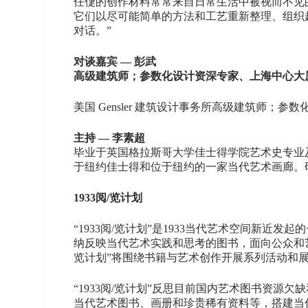
任倢的创作材料常常来自日常生活中被视而不见
它们以尽可能简单的方法和工艺重新整理、组织
对话。”
对谈嘉宾 — 彭武
高级建筑师；参数化设计资深专家、上海中心大
美国 Gensler 建筑设计事务所高级建筑师
主持 — 李素超
毕业于英国格拉斯哥大学佳士得学院艺术史专业
于纽约佳士得和位于纽约的一家当代艺术画廊。
1933阅/览计划
“1933阅/览计划”是1933当代艺术空间新近
纳反映当代艺术实践和思考的图书，面向公众和艺
览计划”将围绕书籍与艺术创作开展系列活动和
“1933阅/览计划”反思目前国内艺术图书资
当代艺术图书、画册和珍贵稀有资料等，搭建当代