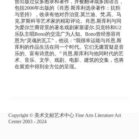
曾出版过众多图录和著作，并被翻译成多国语言，
包括2006年出版的《肖恩·斯库利选录著作：抗拒
与坚持》，收录有他对乔治亚.莫兰迪、梵.高、马
克.罗斯科等艺术家的精彩评论。肖恩.斯库利与同
为爱尔兰裔背景的著名戏剧家塞谬尔.贝克特和U2
乐队主唱Bono的交流广为人知。Bono曾经形容肖
恩为“灵魂的瓦工”，他说：“我很幸运能与肖恩.斯
库利的作品生活在同一个时代。它们无庸置疑是音
乐的、富有诗意的。” 肖恩.斯库利与他同时代的艺
术、音乐、文学、戏剧、电影、建筑的交集，也将
在展览中得到全方位的呈现。
Copyright © 美术文献艺术中心 Fine Arts Literature Art
Center 2003 - 2024