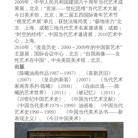
2009年，中华人民共和国建国六十周年当代艺术成
果展，北京；“意派——世纪思维”当代艺术大展，
今日美术馆，北京；第二届五四国际青年艺术节
“视觉艺术展”单元，获技法臻尚奖；“极地张力”北
京、上海、成都三地当代艺术名家邀请展，成都；
“时空的经纬”，中国当代艺术邀请展，2010艺术中
心，上海。
2010年，“改造历史：2000～2009年的中国新艺术”
主题展，国际会议中心，北京；“自我画像——女
性艺术在中国”，中央美院美术馆，北京。
出版
《陈曦油画作品1987～1997》、《喜新厌旧》
（2007）、《皇后的新装》（2007）、《当代艺术
家画库系列·陈曦》（2008）、《自由出逃——陈
曦的艺术世界》（2011）、《被记忆》（2011）。
《20世纪中国艺术史》、《中国当代艺术文献》、
《中国当代美术1979～1999》油画卷、《中国当代
艺术史1990～1999》、《中国当代美术丛书——新
表现主义》、《今日中国美术》。