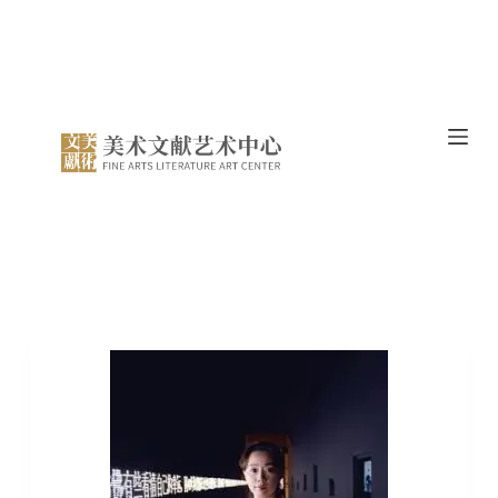
跳
过
内
容