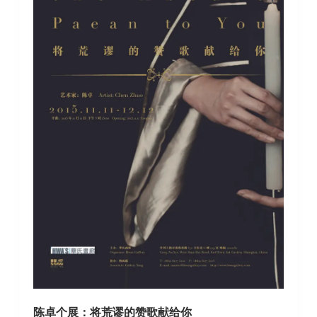
陈卓个展：将荒谬的赞歌献给你