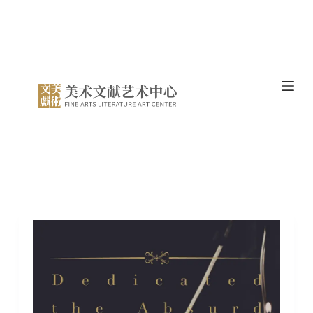
跳
过
内
容