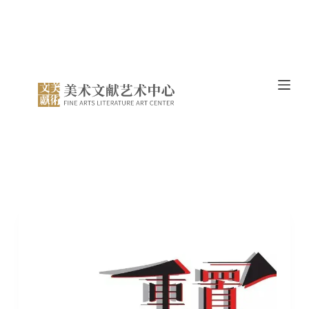
跳
过
内
容