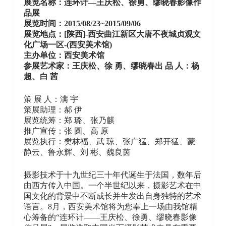
展览名称：连环计—王庆松、徐勇、缪晓春影像作
品展
展览时间：2015/08/23~2015/09/06
展览地点：[陕西]-西安曲江新区大唐不夜城贞观文
化广场一区-(西安美术馆)
主办单位：西安美术馆
参展艺术家：王庆松、徐 勇、缪晓春出 品 人：杨
超、白 茜
策 展 人：满 宇
策展助理：郝 伊
展览统筹：郑 璐、张乃麒
推广宣传：张 圆、高 原
展览执行：樊林福、武 琼、张广猛、郑开猛、蒙
静云、鲁永辉、刘 彬、魏良茵
摄影技术于十九世纪三十年代诞生于法国，数年后
由西方传入中国。一个半世纪以来，摄影艺术在中
国文化的背景中不断成长并生发出自身独特的艺术
语言。8月，西安美术馆将为您奉上一场由我馆精
心筹备的“连环计——王庆松、徐勇、缪晓春影像