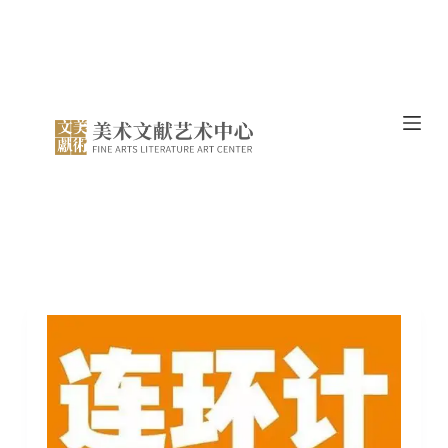
跳
过
内
容