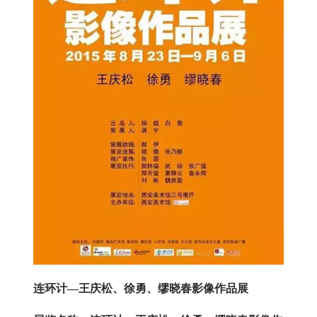
连环计—王庆松、徐勇、缪晓春影像作品展