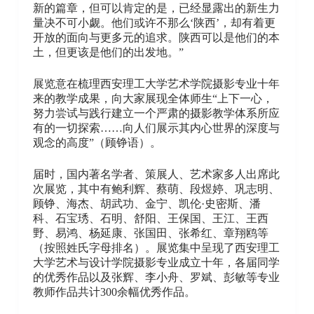
新的篇章，但可以肯定的是，已经显露出的新生力
量决不可小觑。他们或许不那么‘陕西’，却有着更
开放的面向与更多元的追求。陕西可以是他们的本
土，但更该是他们的出发地。”
展览意在梳理西安理工大学艺术学院摄影专业十年
来的教学成果，向大家展现全体师生“上下一心，
努力尝试与践行建立一个严肃的摄影教学体系所应
有的一切探索……向人们展示其内心世界的深度与
观念的高度”（顾铮语）。
届时，国内著名学者、策展人、艺术家多人出席此
次展览，其中有鲍利辉、蔡萌、段煜婷、巩志明、
顾铮、海杰、胡武功、金宁、凯伦·史密斯、潘
科、石宝琇、石明、舒阳、王保国、王江、王西
野、易鸿、杨延康、张国田、张希红、章翔鸥等
（按照姓氏字母排名）。展览集中呈现了西安理工
大学艺术与设计学院摄影专业成立十年，各届同学
的优秀作品以及张辉、李小舟、罗斌、彭敏等专业
教师作品共计300余幅优秀作品。