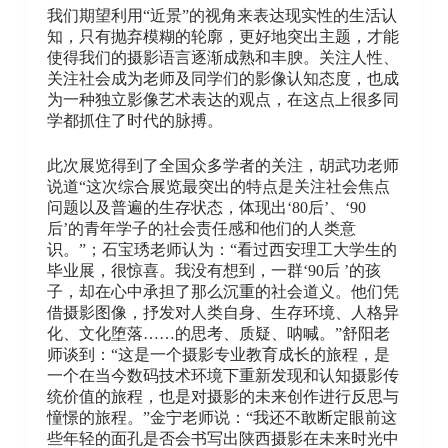
我们期望利用“近景”的视角来表达现实性的生活认
知，只有抛弃模糊的轮廓，更好地突出主题，才能
使得我们的摄影语言逐渐成熟和丰腴。关注人性、
关注社会成为老师及同学们的影像认知态度，也成
为一种独立影像艺术表达的观点，在这点上很多同
学都抓住了时代的脉搏。
此次展览得到了全国众多学者的关注，胡武功老师
说道“这次综合展览最突出的特点是关注社会焦点
问题以及普遍的生存状态，体现出‘80后’、‘90
后’的青年学子的社会责任感和他们的人类意
识。”；石宝琇老师认为：“看过西安理工大学生的
毕业展，很惊喜。我没有想到，一群‘90后 ’的孩
子，却在心中承担了那么沉重的社会道义。他们凭
借摄影图像，抒发对人类自身、生存环境、人格异
化、文化堕落……的思考、质疑、呐喊。”舒阳老
师谈到：“这是一个摄影专业教育成长的旅程，是
一个在当今数码技术环境下重新发现和认知摄影传
统价值的旅程，也是对摄影的未来创作进行反思与
憧憬的旅程。”金宁老师说：“我还不敢断定眼前这
些年轻的面孔是否会书写出陕西摄影在未来时光中