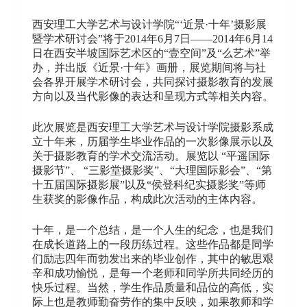
西安理工大学艺术与设计学院“‘近景·十年’摄影展
暨学术研讨会”将于2014年6月7日——2014年6月14
日在西安半坡国际艺术区的“壹空间”及“么艺术”举
办，并出版《近景·十年》画册，展览期间将与社
会各界开展学术研讨会，共同探讨摄影教育的发展
方向以及当代影像的表达和呈现方式等相关内容。
此次展览是西安理工大学艺术与设计学院摄影系成
立十年来，历届学生毕业作品的一次影像展示以及
关于摄影教育的学术交流活动。展览以 “平遥国际
摄影节”、 “三影堂摄影奖”、“大理国际影会”、“第
十五届国际摄影展”以及“侯登科纪实摄影奖”等师
生获奖的影像作品，构成此次活动的主体内容。
十年，是一个总结，是一个人生的纪念，也是我们
在成长道路上的一段历练过程。这些作品都是同学
们励志四年而勃发出来的毕业创作，其中的敏思艰
辛和成功愉悦，是每一个老师和同学所共同经历的
快乐过程。当然，学生作品质量和品位的高低，实
际上也是教师勤奋劳作的集中反映，如果教师和学