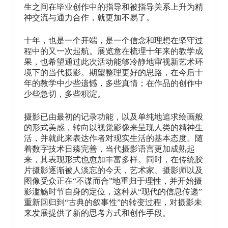
生之间在毕业创作中的指导和被指导关系上升为精
神交流与通力合作，就更加不易了。
十年，也是一个开端，是一个信念和理想在坚守过
程中的又一次起航。展览意在梳理十年来的教学成
果，也希望通过此次活动能够冷静地审视新艺术环
境下的当代摄影。期望整理更好的思路，在今后十
年的教学中少些遗憾，多些真情；在作品的创作中
少些急切，多些积淀。
摄影已由最初的记录功能，以及单纯地追求绘画般
的形式美感，转向以视觉影像来呈现人类的精神生
活，并就此来表达作者对现实生活的基本态度。随
着数字技术日臻完善，当代摄影语言更加成熟起
来，其表现形式也愈加丰富多样。同时，在传统胶
片摄影逐渐被人淡忘的今天，艺术家、摄影师以及
图像受众正在“不谋而合”地重归于理性，并开始摄
影滥觞时节自身的定位，这种从“现代的信息传递”
重新回归到“古典的叙事性”的转变过程，对摄影未
来发展提供了新的思考方式和创作手段。