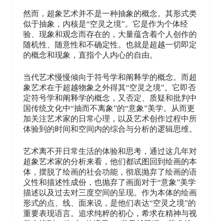
然而，超象艺术并不是一种抽象的概念。其形式类
似于抽象，内核是“空灵之境”。它是作为个体经
验、现象和观念而存在的，大量蕴含着个人创作的
随机性、随意性和不确定性。也就是超越一切即定
的概念和现象，直指个人内心的自由。
当代艺术慢慢倾向于符号学和阐释学的概念。而超
象艺术在于超越物象之外得其“空灵之境”。它即否
定符号学和阐释学的概念，又否定、质疑和批判中
国传统文化中“抽而不离象”的“意象”美学。从而更
加关注艺术家的日常心理，以及艺术创作过程中所
体验到的时间和空间内的综合与分析的逻辑思维。
艺术离不开日常生活的体验和思考，通过这几年对
超象艺术家的分析来看，他们都试图回到绘画的本
体，摆脱了绘画的社会功能，彻底抛弃了绘画的语
义性和描述性成份，也抛弃了画面对于“意象”美学
描述以及过去对三度空间的呈现。作为本体的绘画
形式的点、线、面来说，是他们表达“空灵之境”的
重要表现语言。追求纯粹的初心，希求在精神与视