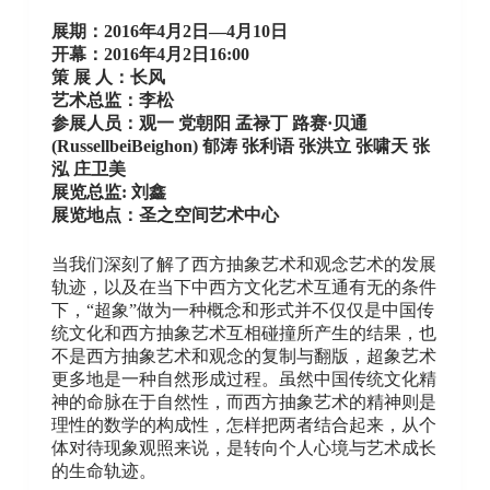
展期：2016年4月2日—4月10日
开幕：2016年4月2日16:00
策 展 人：长风
艺术总监：李松
参展人员：观一 党朝阳 孟禄丁 路赛·贝通
(RussellbeiBeighon) 郁涛 张利语 张洪立 张啸天 张
泓 庄卫美
展览总监: 刘鑫
展览地点：圣之空间艺术中心
当我们深刻了解了西方抽象艺术和观念艺术的发展
轨迹，以及在当下中西方文化艺术互通有无的条件
下，“超象”做为一种概念和形式并不仅仅是中国传
统文化和西方抽象艺术互相碰撞所产生的结果，也
不是西方抽象艺术和观念的复制与翻版，超象艺术
更多地是一种自然形成过程。虽然中国传统文化精
神的命脉在于自然性，而西方抽象艺术的精神则是
理性的数学的构成性，怎样把两者结合起来，从个
体对待现象观照来说，是转向个人心境与艺术成长
的生命轨迹。