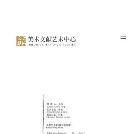
跳
过
内
容