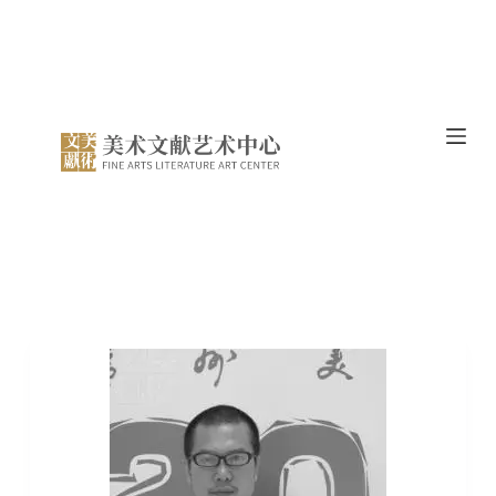
跳
过
内
容