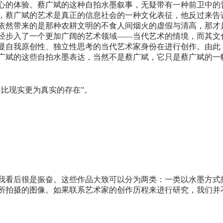
心的体验。蔡广斌的这种自拍水墨叙事，无疑带有一种前卫中的
，蔡广斌的艺术是真正的信息社会的一种文化表征，他反过来告
依然带来的是那种农耕文明的不食人间烟火的虚假与清高，那才是
经步入了一个更加广阔的艺术领域——当代艺术的情境，而其文
显自我原创性、独立性思考的当代艺术家身份在进行创作。由此
广斌的这些自拍水墨表达，当然不是蔡广斌，它只是蔡广斌的一
比现实更为真实的存在”。
我看后很是振奋。这些作品大致可以分为两类：一类以水墨方式
所拍摄的图像。如果联系艺术家的创作历程来进行研究，我们并