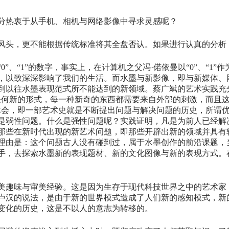
分热衷于从手机、相机与网络影像中寻求灵感呢？
风头，更不能根据传统标准将其全盘否认。如果进行认真的分析
”、“1”的数字，事实上，在计算机之父冯·偌依曼以“0”、“1
，以致深深影响了我们的生活。而水墨与新影像，即与新媒体、
到以往水墨表现范式所不能达到的新领域。蔡广斌的艺术实践充
任何新的形式，每一种新奇的东西都需要来自外部的刺激，而且
体会，即一部艺术史就是不断提出问题与解决问题的历史，所谓
是弱性问题。什么是强性问题呢？实践证明，凡是为前人已经解
那些在新时代出现的新艺术问题，即那些开辟出新的领域并具有
理由是：这个问题古人没有碰到过，属于水墨创作的前沿课题，
手，去探索水墨新的表现题材、新的文化图像与新的表现方式。
美趣味与审美经验。这是因为生存于现代科技世界之中的艺术家
卢汉的说法，是由于新的世界模式造成了人们新的感知模式，新
变化的历史，这是不以人的意志为转移的。