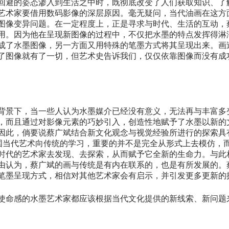
回避的姿态渗入到生活之中时，既彻底改变了人们获取知识、了
艺术家要借用数码影像的深层原因。毫无疑问，当代油画在这方
图像变异问题。在一定程度上，正是寻求与时代、生活的互动，
用。因为他在呈现新图像的过程中，不仅把水墨的特点发挥得淋
成了水墨图像，另一方面又用特殊的笔墨方式将其呈现出来。画
了图像就有了一切，但艺术史告诉我们，仅仅依靠图像而没有成
背景下，当一些人认为水墨媒介已经没有意义，无法再与丰富多
，而且通过对影像元素的巧妙引入，创造性地赋予了水墨以新的
因此，倘要说蔡广斌结合新文化观念与视觉经验所进行的探索具有
中国当代艺术向传统的学习，重要的并不是完全从形式上去模仿，
时代的艺术家去发现、去探索，从而赋予它全新的生命力。与此
由认为，蔡广斌的画与传统是有内在联系的，也是有所发展的。
笔墨呈现方式，相信对其他艺术家会有启示，并引发更多更新的
使命感的水墨艺术家都应该根据当代文化提供的新线索、新问题