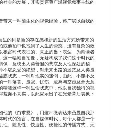
的社会的发展，其实贯穿蔡广斌视觉叙事主线的
者带来一种陌生化的视觉经验，蔡广斌以自我的
而生的则是新的存在感和新的生活方式所带来的
拍或他拍中也找到了人生的诱惑，没有复杂的效
以极富时代表征的、真正的当下表达，为阅读者
，这一幅幅自拍像，无疑构成了我们这个时代的
镜像，反映出人类普遍的悲哀及人性深处的秘
种不堪忍受的绝望，对未来出路的迷茫及人类孤
隔膜状态，一种对现实的迷惘，由此，不能不反
的一种落寞、孤寂、忧伤、疏离与空虚及毫无意
的猜测这样一种生命状态中，他以自我独特的视
得荒诞不真实，以此揭示出了在光晕背后表象下
如他的《白求恩》，用这种微表达来凸显自我那
体时代的预言，在自媒体时代，每个人都是一个
机性、随意性、快速性、便捷性的传播方式，无