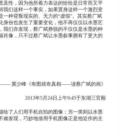
普及性，因为他所着力表达的恰恰是日常而又平
诉我们这样一个事实，如果置身这样一个激烈变
一种背叛现实的、无力的“虚假”。其实蔡广斌
化身份也发生了重要变化，他不再仅仅以水墨艺
，我们亦发现，蔡广斌挣脱的不仅仅是水墨的种
幅肖像，只不过蔡广斌让水墨叙事拥有了更大的
—— 冀少峰《有图就有真相——读蔡广斌的画》
2013年5月24日上午9:45于东湖三官殿
描绘了人们用手机自拍的图像；另一类则以水墨
不难发现，巧妙地借用手机图像正是他近作的主