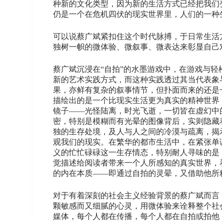
种新的文化类型，因为新的生活方式已经把我们
仍是一个在危机四伏的现实世界里，人们的一种
可以说蔡广斌紧扣住这个时代脉搏，于日常生活
独树一帜的微体验、微叙事、微表达来彰显自己
蔡广斌沉浸在“自拍”的水墨游戏中，在游戏与
新的艺术实践方式，而这种实践透过其当代表象
果，亦鲜有复杂的叙事情节，但扑面而来的还是
描绘出的是一个比现实生活更为真实的精神世界
镜子——光怪陆离，时光飞逝，一切皆在虚幻中
密，特别是模糊而有光晕的图像背后，实则隐藏
独的生存处境，及人与人之间的冷漠与疏离，揭
观我们的现实。在繁华的都市生活中，在紧张单
义的忙忙碌碌这一生存情态，特别耐人寻味的是
觉描述给阅读者带来一个人所感知的真实世界，
的内在本质——即通过自拍的灵晕，又借助他所
对于有着深刻的社会主义经验背景的蔡广斌而言
颗敏感而又细腻的心灵，用微体验来诠释整个社
媒体，每个人都在传播，每个人都在自拍或拍他