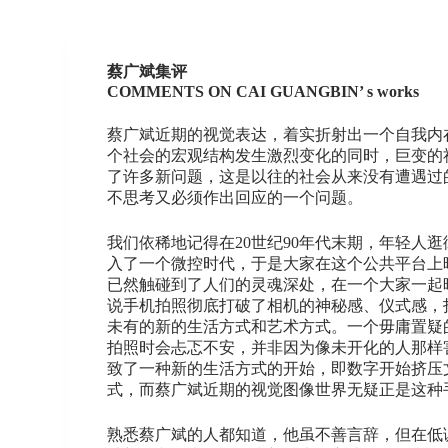
蔡广斌集评
COMMENTS ON CAI GUANGBIN’ s works
蔡广斌近期的视觉表达，着实折射出一个自我内
个社会的宏观结构发生激烈变化的同时，巨变的
了许多新问题，这是以往的社会从来没有遭遇过
不思考又必须作出回应的一个问题。
我们依稀地记得在20世纪90年代末期，年轻人
入了一个微控时代，于是大家在这个公共平台上
已然触碰到了人们的灵魂深处，在一个大家一起晒
说手机拍照彻底打破了相机的神秘感、仪式感，
未有的新的生活方式和艺术方式。一个毋庸置疑
拍照时会忐忑不安，并非因为像未开化的人那样
致了一种新的生活方式的开始，即数字开始挤压
式，而蔡广斌近期的视觉图像世界无疑正是这种
熟悉蔡广斌的人都知道，他虽不善言辞，但在低