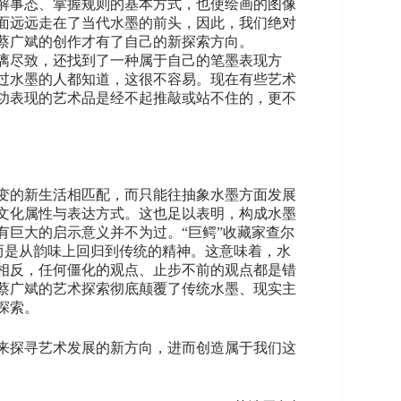
解事态、掌握规则的基本方式，也使绘画的图像
面远远走在了当代水墨的前头，因此，我们绝对
蔡广斌的创作才有了自己的新探索方向。
漓尽致，还找到了一种属于自己的笔墨表现方
过水墨的人都知道，这很不容易。现在有些艺术
功表现的艺术品是经不起推敲或站不住的，更不
变的新生活相匹配，而只能往抽象水墨方面发展
文化属性与表达方式。这也足以表明，构成水墨
巨大的启示意义并不为过。“巨鳄”收藏家查尔
而是从韵味上回归到传统的精神。这意味着，水
相反，任何僵化的观点、止步不前的观点都是错
蔡广斌的艺术探索彻底颠覆了传统水墨、现实主
探索。
来探寻艺术发展的新方向，进而创造属于我们这