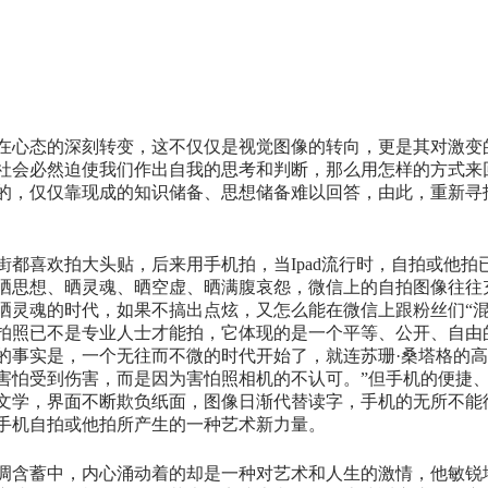
在心态的深刻转变，这不仅仅是视觉图像的转向，更是其对激变
社会必然迫使我们作出自我的思考和判断，那么用怎样的方式来
的，仅仅靠现成的知识储备、思想储备难以回答，由此，重新寻
逛街都喜欢拍大头贴，后来用手机拍，当Ipad流行时，自拍或他
晒思想、晒灵魂、晒空虚、晒满腹哀怨，微信上的自拍图像往往
灵魂的时代，如果不搞出点炫，又怎么能在微信上跟粉丝们“混”
拍照已不是专业人士才能拍，它体现的是一个平等、公开、自由
的事实是，一个无往而不微的时代开始了，就连苏珊·桑塔格的高
害怕受到伤害，而是因为害怕照相机的不认可。”但手机的便捷
文学，界面不断欺负纸面，图像日渐代替读字，手机的无所不能
手机自拍或他拍所产生的一种艺术新力量。
调含蓄中，内心涌动着的却是一种对艺术和人生的激情，他敏锐