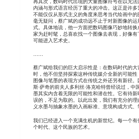
再其次，数码时代出现的大量图像符号在以无法
内涵与形式语言经历了重大的冲击。这正是许多
不能仅仅从形式主义的角度来思考当代绘画中的
毫无疑问，蔡广斌的成功远不止于对新图像的运
式。具体地说，他一方面把数码图像巧妙地转换
家为赶时髦，总喜欢找一个图像去表现，好像有
可能进入艺术史。
……
蔡广斌给我们的巨大启示性是：在数码时代的大
时，他不但坚持探索这种传统媒介全新的可能性
图像与笔墨的表现方式在传统之外还另有新径。
斯·萨奇的前夫人多利丝·洛克哈特曾经说过，
墨其实内含着无限的可能性和潜在性。它有待新
误的，不足为取的。以此出发，我们有充分的理
义水墨与抽象水墨的入画标准、意境构成方式、
我们已经进入一个充满生机的新世纪。每一个有
个时代、这个民族的艺术。