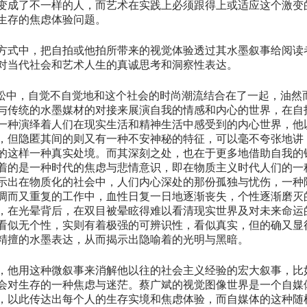
变成了不一样的人，而艺术在实践上必须跟得上或适应这个激变
生存的焦虑体验问题。
方式中，把自拍或他拍所带来的视觉体验透过其水墨叙事给阅读
对当代社会和艺术人生的真诚思考和洞察性表达。
轻松中，自觉不自觉地和这个社会的时尚潮流结合在了一起，油然
与传统的水墨媒材的对接来展演自我的情感和内心的世界，在自
一种演绎着人们在现实生活和精神生活中感受到的内心世界，他
，但隐匿其间的则又有一种不安神秘的特征，可以毫不夸张地讲
的这样一种真实处境。而其深刻之处，也在于更多地借助自我的
着的是一种时代的焦虑与悲情意识，即在物质主义时代人们的一
示出在物质化的社会中，人们内心深处的那份孤独与忧伤，一种
调而又重复的工作中，血性日复一日地逐渐丧失，个性逐渐磨灭
，在光晕背后，在双目被晕眩得难以看清现实世界及对未来命运
看似无个性，实则有着极强的可辨识性，看似真实，但的确又显
精擅的水墨表达，从而揭示出隐喻着的光明与黑暗。
，他用这种微叙事来消解他以往的社会主义经验的宏大叙事，比
会对生存的一种焦虑与迷茫。蔡广斌的视觉图像世界是一个自媒
，以此传达出每个人的生存实境和焦虑体验，而自媒体的这种随