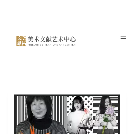
跳
过
内
容