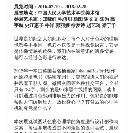
展览时间：2016-02-19 – 2016-02-28
展览地点：中国人民大学艺术学院美术馆
参展艺术家：郑晓红 毛佰贝 杨阳 谢文文 陈为 高
宇航 史江惠子 牛洋 郭丽媛 徐梦诗 赵艺玲 梁丁予
世界是如此之大如此多彩，每个人对于色彩的理解
也都各不相同。色彩不仅仅是一种视觉语言，它更
是传播情感的途径，我们内在潜意识的诸多情感，
都可以通过色彩进行表达。
2015年一本由英国著名插画家JohannaBasford创作
的涂鸦填色书《秘密花园》，突然闯进人们的视野
并风靡了朋友圈、微博空间等各种社交平台，全书
只有264字，剩余的是96张黑白线描的图案，读者
可以通过填色起到排解压力的作用。色彩真的能够
帮助人们缓解压力、放松身心吗？其背后的心理学
机制究竟是什么？
本次展览试图从色彩心理学的角度进行设计创作与
探索，每位参展者透过不同角度的设计尝试，展现