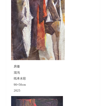
房傲
混沌
纸本水彩
90×50cm
2025