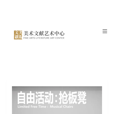
跳
过
内
容