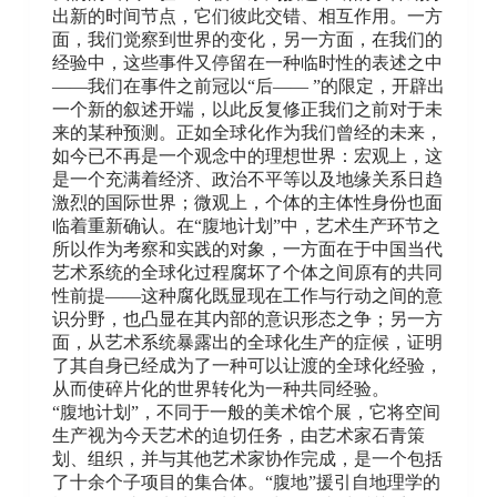
出新的时间节点，它们彼此交错、相互作用。一方
面，我们觉察到世界的变化，另一方面，在我们的
经验中，这些事件又停留在一种临时性的表述之中
——我们在事件之前冠以“后—— ”的限定，开辟出
一个新的叙述开端，以此反复修正我们之前对于未
来的某种预测。正如全球化作为我们曾经的未来，
如今已不再是一个观念中的理想世界：宏观上，这
是一个充满着经济、政治不平等以及地缘关系日趋
激烈的国际世界；微观上，个体的主体性身份也面
临着重新确认。在“腹地计划”中，艺术生产环节之
所以作为考察和实践的对象，一方面在于中国当代
艺术系统的全球化过程腐坏了个体之间原有的共同
性前提——这种腐化既显现在工作与行动之间的意
识分野，也凸显在其内部的意识形态之争；另一方
面，从艺术系统暴露出的全球化生产的症候，证明
了其自身已经成为了一种可以让渡的全球化经验，
从而使碎片化的世界转化为一种共同经验。
“腹地计划”，不同于一般的美术馆个展，它将空间
生产视为今天艺术的迫切任务，由艺术家石青策
划、组织，并与其他艺术家协作完成，是一个包括
了十余个子项目的集合体。“腹地”援引自地理学的