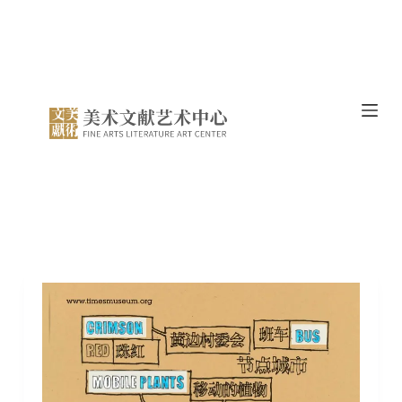
跳
过
内
容