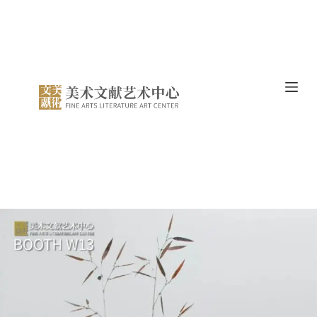
跳
过
内
容