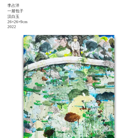
李占洋
一屉包子
汉白玉
26×26×9cm
2022