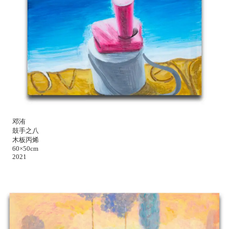
邓洧
鼓手之八
木板丙烯
60×50cm
2021