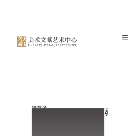
跳
过
内
容