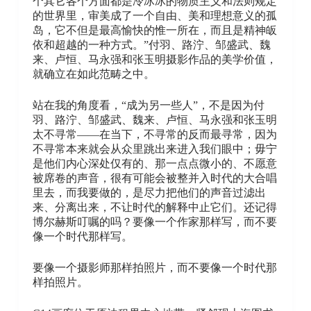
个其它各个方面都是冷冰冰的物质主义和法则规定
的世界里，审美成了一个自由、美和理想意义的孤
岛，它不但是最高愉快的惟一所在，而且是精神皈
依和超越的一种方式。”付羽、路泞、邹盛武、魏
来、卢恒、马永强和张玉明摄影作品的美学价值，
就确立在如此范畴之中。
站在我的角度看，“成为另一些人”，不是因为付
羽、路泞、邹盛武、魏来、卢恒、马永强和张玉明
太不寻常——在当下，不寻常的反而最寻常，因为
不寻常本来就会从众里跳出来进入我们眼中；毋宁
是他们内心深处仅有的、那一点点微小的、不愿意
被席卷的声音，很有可能会被整并入时代的大合唱
里去，而我要做的，是尽力把他们的声音过滤出
来、分离出来，不让时代的解释中止它们。还记得
博尔赫斯叮嘱的吗？要像一个作家那样写，而不要
像一个时代那样写。
要像一个摄影师那样拍照片，而不要像一个时代那
样拍照片。