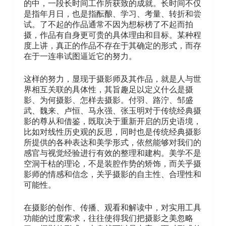
的中，一段长时间工作所获致的成就。长时间不仅
是指年月日，也是指酝酿、学习、考量、转折和尝
试。了不起的作品通常不因为想标榜了不起而拍
摄，作品有自身更可贵的具体理由和目标。某种程
度上讲，真正的作品不存在于其确定的形式，而存
在于一连串试图逼近它的努力。
这样的努力，显现于摄影师及其作品，就是人与世
界相互关联的具体性，其旨趣足以定义什么是摄
影、为何摄影、怎样去摄影。付羽、路泞、邹盛
武、魏来、卢恒、马永强、张玉明对于传统经典摄
影的尊从和借鉴，既取决于重新开启的历史语境，
比如对线性历史观的反思，同时也是传统经典摄影
所提供的各种表达和美学形式，依然能够对我们的
感官与视觉经验进行有效的整理和建构。美学不是
空洞干枯的理论，不是装腔作势的矫饰，而关乎摄
影师的情感和信念，关乎摄影的自主性、合理性和
可能性。
在摄影的创作、传播、观看和解读中，对实用工具
功能的过度索求，往往使得我们把摄影之美忽略