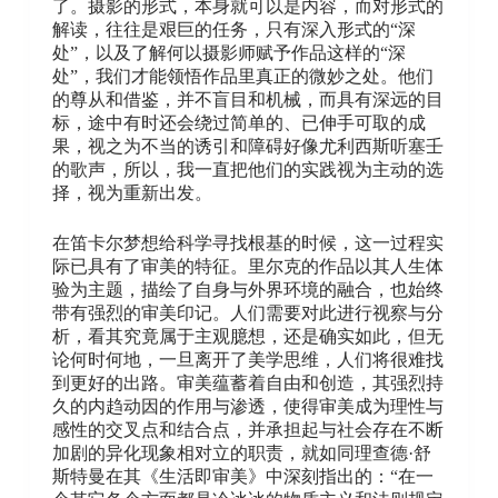
了。摄影的形式，本身就可以是内容，而对形式的
解读，往往是艰巨的任务，只有深入形式的“深
处”，以及了解何以摄影师赋予作品这样的“深
处”，我们才能领悟作品里真正的微妙之处。他们
的尊从和借鉴，并不盲目和机械，而具有深远的目
标，途中有时还会绕过简单的、已伸手可取的成
果，视之为不当的诱引和障碍好像尤利西斯听塞壬
的歌声，所以，我一直把他们的实践视为主动的选
择，视为重新出发。
在笛卡尔梦想给科学寻找根基的时候，这一过程实
际已具有了审美的特征。里尔克的作品以其人生体
验为主题，描绘了自身与外界环境的融合，也始终
带有强烈的审美印记。人们需要对此进行视察与分
析，看其究竟属于主观臆想，还是确实如此，但无
论何时何地，一旦离开了美学思维，人们将很难找
到更好的出路。审美蕴蓄着自由和创造，其强烈持
久的内趋动因的作用与渗透，使得审美成为理性与
感性的交叉点和结合点，并承担起与社会存在不断
加剧的异化现象相对立的职责，就如同理查德·舒
斯特曼在其《生活即审美》中深刻指出的：“在一