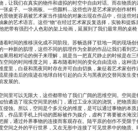
物，让我们在真实的物件和虚拟的时空中自由对话。而在物质的这
一张桌子、一块画板、一些颜料…这些也许是艺术家的创作材料
的景物更容易被艺术家当作描绘的对象出现在作品中，但这些对
抽象的艺术语言。这些“物”在经过艺术家反复选择，实验和提炼
点，他把带有强烈个人色彩的架上绘画，延展到了我们最常用的桌
随着时间的推移演化成不同阶段。苏畅选择了驻地一周的现场创
的一种新的肌理，这些不同的肌理作为全新的作品让我们看到艺
如果用相对论的例子来理解，就是当一把直尺静止的时候是在三
在空间的时间维度之间，幕布随着时间的变化自由流动，这种流
维度里，白昼和黑夜同时存在并可自由切换，象征着艺术家创作
流星撞击后的痕迹在地球自转引起的白天与黑夜的交替间发生变
前发展的。
空间里可以无限大，这些都带给了我们广阔的思维空间。空间是
如怡遴选了现实空间里的铁门，通过工业水泥的浇筑，把物质面
互侵蚀。所以，空间是个多元化的维度，是可以通过事物的本质
话，作品里手机上抖动的图标被作为媒介，虚构了将要被水淹没
把握，通过外界事物的连接而客观存在。陆平原的创作不受限于
度空间之外的平行世界，又在无形中连接了可见世界中的物质、