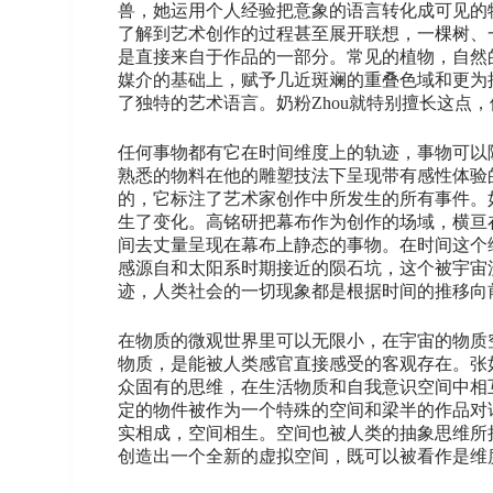
兽，她运用个人经验把意象的语言转化成可见的
了解到艺术创作的过程甚至展开联想，一棵树、
是直接来自于作品的一部分。常见的植物，自然
媒介的基础上，赋予几近斑斓的重叠色域和更为
了独特的艺术语言。奶粉Zhou就特别擅长这
任何事物都有它在时间维度上的轨迹，事物可以
熟悉的物料在他的雕塑技法下呈现带有感性体验
的，它标注了艺术家创作中所发生的所有事件。
生了变化。高铭研把幕布作为创作的场域，横亘
间去丈量呈现在幕布上静态的事物。在时间这个
感源自和太阳系时期接近的陨石坑，这个被宇宙
迹，人类社会的一切现象都是根据时间的推移向
在物质的微观世界里可以无限小，在宇宙的物质
物质，是能被人类感官直接感受的客观存在。张
众固有的思维，在生活物质和自我意识空间中相
定的物件被作为一个特殊的空间和梁半的作品对
实相成，空间相生。空间也被人类的抽象思维所
创造出一个全新的虚拟空间，既可以被看作是维