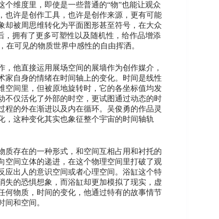
个维度里，即使是一些普通的“物”也能让观众
，也许是创作工具，也许是创作来源，更有可能
象却被周思维转化为平面图形甚至符号，在大众
后，拥有了更多可塑性以及随机性，给作品增添
椅，在可见的物质世界中感性的自由挥洒。
作，他直接运用展场空间的展墙作为创作媒介，
术家自身的情绪在时间轴上的变化。时间是线性
维空间里，但被原地旋转时，它的各坐标值均发
动不仅活化了外部的时空，更试图通过动态的时
过程的外在渐进以及内在循环。吴俊勇的作品灵
化，这种变化其实也象征整个宇宙的时间轴轨
物质存在的一种形式，和空间互相占用和衬托的
向空间立体的递进，在这个物理空间里打破了观
反应出人的意识空间或者心理空间。浴缸这个特
消失的恐惧想象，而浴缸却更加模拟了现实，虚
任何物质，时间的变化，他通过特有的故事情节
时间和空间。