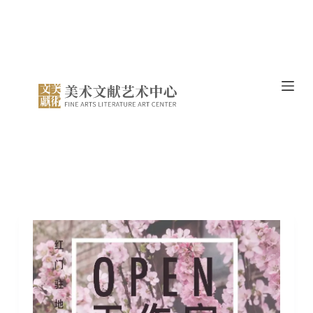
跳
过
内
容