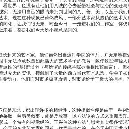
、看世界，也没有让他们用真诚的心去感悟社会与世态的变迁与
现实，无法用自己的眼睛来批判世间的真、善、美，以至于我们
艺术。现在这种现象已蔚然成风，一部分艺术家从虚伪的艺术又
的同化，让我们很无奈。时至今日，一走进我们的工作室，你仍
上来看，都是我们今天所不愿意见到的。
下成长起来的艺术家。他们虽然出自这种学院的体系，并无奈地接
根本无法承载数量如此浩大的艺术学子的教育，致使这些年轻人
普遍性的“基础”薄弱（与所谓的传统学院标准相比较而言）。但
透过今天的资讯，接触到了大量的西方当代艺术思想，学会了如
化的主要动力。他们面对市场极度热情，对市场给予了极大的拥抱
，也不仅是东北，都出现许多的相似性，这种相似性便是由于一种
他采取一种另类叙事，或是反叙事，以方法论的方式来重新表现
形成一个特有的视觉经验。王兴伟这种方法与思考其实很多情况
，今天的东北艺术家的问题与优势是共存的。在今天中国艺术市