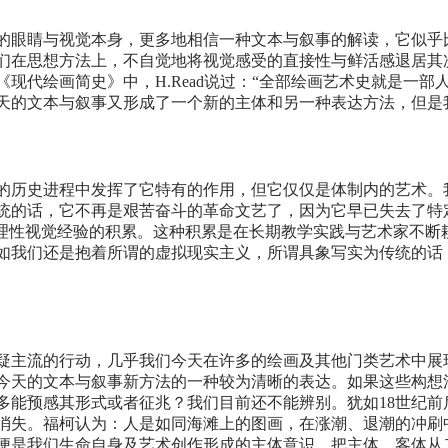
的眼睛与视觉本身，更多地相信一种文本与叙事的解读，它似乎
们在思想方法上，不自觉地将视觉感受的直接性与鲜活感退居其
现代绘画简史》中，H.Read说过：“全部绘画艺术史就是一部
天的文本与叙事又形成了一个新的主体和另一种表达方法，但是
的历史进程中发挥了它特有的作用，但它仅仅是体制内的艺术。
统的话，它不再是艰苦奋斗的革命文艺了，因为它早已失去了特
种理性视觉经验的积累。这种积累是在长期教学实践与艺术家不断
如我们还是抱着所谓的虚拟现实主义，所谓具象写实为传统的话
疑主流的行动，几乎我们今天在许多的绘画及其他门类艺术中展
今天的文本与叙事新方法的一种较为清晰的表达。如果这些构想
多能预感其形式或者征兆？我们目前还不能辨别。犹如18世纪前
消失。福柯认为：人是如同海滩上的图画，在涨潮、退潮的冲刷
便是我们生命自身及艺术创作形成的主体意识。把主体、客体从