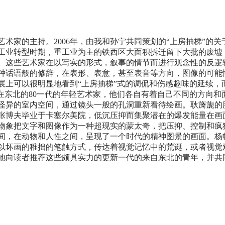
术家的主持。2006年，由我和孙宁共同策划的“上房抽梯”的关
工业转型时期，重工业为主的铁西区大面积拆迁留下大批的废墟
。这些艺术家在以写实的形式，叙事的情节而进行观念性的反逻
种话语般的修辞，在表形、表意，甚至表音等方向，图像的可能
展上可以很明显地看到“上房抽梯”式的调侃和伤感趣味的延续，
跃在东北的80一代的年轻艺术家，他们各自有着自己不同的方向
怪异的室内空间，通过镜头一般的孔洞重新看待绘画。耿旖旎的
张博夫毕业于卡塞尔美院，低沉压抑而集聚潜在的爆发能量在画
物象把文字和图像作为一种超现实的蒙太奇，把压抑、控制和疯
间，在动物和人性之间，呈现了一个时代的精神图景的画面。杨
以坏画的稚拙的笔触方式，传达着视觉记忆中的荒诞，或者视觉
地向读者推荐这些颇具实力的更新一代的来自东北的青年，并共