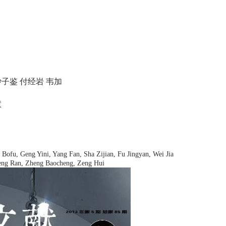
沙子鉴 付经岩 韦加
慧
ofu, Geng Yini, Yang Fan, Sha Zijian, Fu Jingyan, Wei Jia
eng Ran, Zheng Baocheng, Zeng Hui