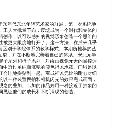
于70年代东北年轻艺术家的群展，第一次系统地
，工人大批量下岗，废墟成为一个时代和集体的
辑创作，以可以感知的视觉形象创造一个思维的
性被更大限度地打开了。这一方法，在后来几乎
而区别于学院体系的教学样式。本期所推荐的艺
和面貌，并在不断地完善着自己的体系。宋元元毕
胖子系列和椅子系列，对绘画视觉元素的操控运
面中透过单纯而沉稳的颜色得以承载。闫珩是以
狂合理地拼贴到一起。商成祥以无比的耐心对细
帆以一种装置摆拍和相机闪光的效果完成画面，
观念的叠加。韦加的作品则用一种接近于抽象的
同见证他们的成长和不断涌现的创造。