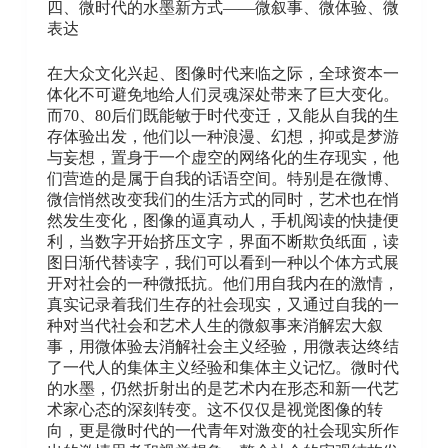
四、微时代的水墨新方式——微叙事、微体验、微
表达
在大众文化兴起、图像时代来临之际，全球资本一
体化不可避免地给人们灵魂深处带来了巨大变化。
而70、80后们既能敏于时代变迁，又能从自我的生
存体验出发，他们以一种浪漫、幻想，抑或是梦游
与妄想，置身于一个虚空的网络化的生存现实，他
们营造的是属于自我的话语空间。特别是在微博、
微信悄然改变我们的生活方式的同时，艺术也在悄
然发生变化，图像的逼真动人，手机阅读的快捷便
利，当数字开始挤压文字，界面不断欺负纸面，读
图日渐代替读字，我们可以看到一种以个体方式展
开对社会的一种微抵抗。他们用自我内在的激情，
真实记录着我们生存的社会现实，又通过自我的一
种对当代社会和艺术人生的微叙事来消解宏大叙
事，用微体验去消解社会主义经验，用微表达终结
了一代人的集体主义经验和集体主义记忆。微时代
的水墨，仍然折射出的是艺术内在形态和新一代艺
术家心态的深刻转变。这不仅仅是视觉图像的转
向，更是微时代的一代青年对激变的社会现实所作