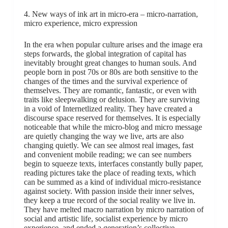
4. New ways of ink art in micro-era – micro-narration,
micro experience, micro expression
In the era when popular culture arises and the image era
steps forwards, the global integration of capital has
inevitably brought great changes to human souls. And
people born in post 70s or 80s are both sensitive to the
changes of the times and the survival experience of
themselves. They are romantic, fantastic, or even with
traits like sleepwalking or delusion. They are surviving
in a void of Internetlized reality. They have created a
discourse space reserved for themselves. It is especially
noticeable that while the micro-blog and micro message
are quietly changing the way we live, arts are also
changing quietly. We can see almost real images, fast
and convenient mobile reading; we can see numbers
begin to squeeze texts, interfaces constantly bully paper,
reading pictures take the place of reading texts, which
can be summed as a kind of individual micro-resistance
against society. With passion inside their inner selves,
they keep a true record of the social reality we live in.
They have melted macro narration by micro narration of
social and artistic life, socialist experience by micro
experience, and ended a generation’s collective