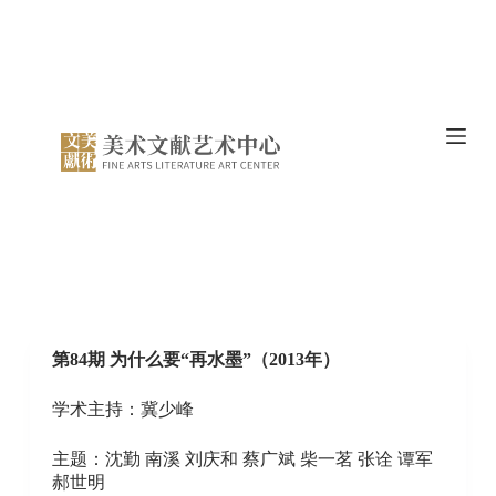
跳
过
内
容
第84期 为什么要“再水墨”（2013年）
学术主持：冀少峰
主题：沈勤 南溪 刘庆和 蔡广斌 柴一茗 张诠 谭军
郝世明