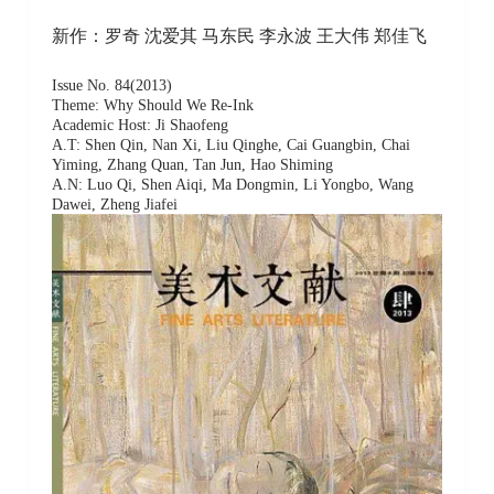
新作：罗奇 沈爱其 马东民 李永波 王大伟 郑佳飞
Issue No. 84(2013)
Theme: Why Should We Re-Ink
Academic Host: Ji Shaofeng
A.T: Shen Qin, Nan Xi, Liu Qinghe, Cai Guangbin, Chai
Yiming, Zhang Quan, Tan Jun, Hao Shiming
A.N: Luo Qi, Shen Aiqi, Ma Dongmin, Li Yongbo, Wang
Dawei, Zheng Jiafei