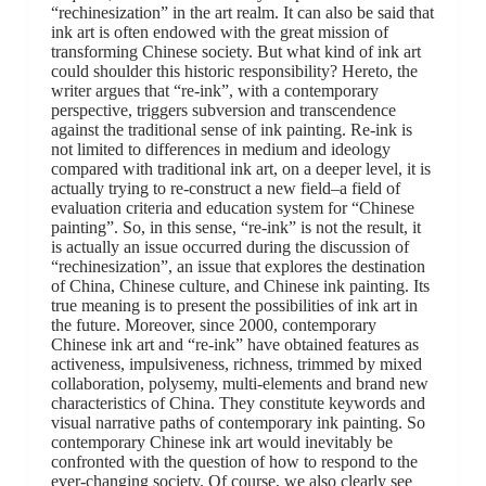
“rechinesization” in the art realm. It can also be said that
ink art is often endowed with the great mission of
transforming Chinese society. But what kind of ink art
could shoulder this historic responsibility? Hereto, the
writer argues that “re-ink”, with a contemporary
perspective, triggers subversion and transcendence
against the traditional sense of ink painting. Re-ink is
not limited to differences in medium and ideology
compared with traditional ink art, on a deeper level, it is
actually trying to re-construct a new field–a field of
evaluation criteria and education system for “Chinese
painting”. So, in this sense, “re-ink” is not the result, it
is actually an issue occurred during the discussion of
“rechinesization”, an issue that explores the destination
of China, Chinese culture, and Chinese ink painting. Its
true meaning is to present the possibilities of ink art in
the future. Moreover, since 2000, contemporary
Chinese ink art and “re-ink” have obtained features as
activeness, impulsiveness, richness, trimmed by mixed
collaboration, polysemy, multi-elements and brand new
characteristics of China. They constitute keywords and
visual narrative paths of contemporary ink painting. So
contemporary Chinese ink art would inevitably be
confronted with the question of how to respond to the
ever-changing society. Of course, we also clearly see