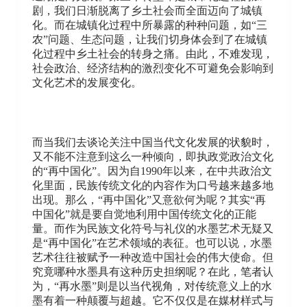
剧，我们日渐脱离了乡土社会而全面迈向了城镇
化。而在城镇化过程中所暴露的种种问题，如“三
农”问题、生态问题，让我们切身体会到了在城镇
化过程中乡土社会的转身之痛。由此，不难发现，
社会政治、经济结构的激烈变化不可避免会影响到
文化艺术的发展变化。
而当我们去谈论关注中国当代文化发展的状貌时，
又不能不注意到这么一种倾向，即执政党政治文化
的“再中国化”。因为自1990年以来，在中共政治文
化里面，民族传统文化的内容作为口号越来越多地
出现。那么，“再中国化”又意欲何为呢？其实“再
中国化”就是要自觉地利用中国传统文化的正能
量。而作为民族文化符号与礼仪的水墨艺术无疑又
是“再中国化”在艺术领域的表征。也可以说，水墨
艺术往往被赋予一种改造中国社会的伟大使命。但
究竟哪种水墨具有这种历史担纲呢？在此，笔者认
为，“再水墨”则是以当代视角，对传统意义上的水
墨有着一种颠覆与超越。它不仅仅是在媒材样式与