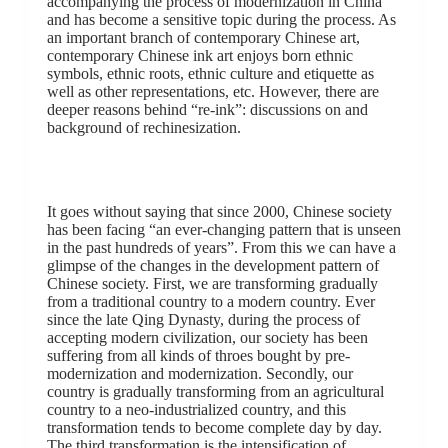
accompanying the process of modernization in China
and has become a sensitive topic during the process. As
an important branch of contemporary Chinese art,
contemporary Chinese ink art enjoys born ethnic
symbols, ethnic roots, ethnic culture and etiquette as
well as other representations, etc. However, there are
deeper reasons behind “re-ink”: discussions on and
background of rechinesization.
It goes without saying that since 2000, Chinese society
has been facing “an ever-changing pattern that is unseen
in the past hundreds of years”. From this we can have a
glimpse of the changes in the development pattern of
Chinese society. First, we are transforming gradually
from a traditional country to a modern country. Ever
since the late Qing Dynasty, during the process of
accepting modern civilization, our society has been
suffering from all kinds of throes bought by pre-
modernization and modernization. Secondly, our
country is gradually transforming from an agricultural
country to a neo-industrialized country, and this
transformation tends to become complete day by day.
The third transformation is the intensification of