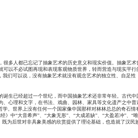
，很多人都已忘记了抽象艺术的历史意义和现实价值。抽象艺术曾
就可以不必试图再现和表现客观物质世界，转而营造与现实平行的
后，我们可以说，没有抽象艺术就没有观念艺术的独立性、自足性
的诞生已经超过一个世纪，而中国抽象艺术还非常年轻。古代中
为、心理和文字，在书法、戏曲、园林、家具等文化遗产之中普
哲学。世界上没有任何一个国家像中国那样对林林总总的奇石情有
》中“大音希声”、“大象无形”、“大成若缺”、“大盈若冲”、“
值观，既为后世对非具象美感的欣赏提供了理论基础，也造就了汉