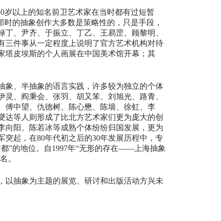
50岁以上的知名前卫艺术家在当时都有过短暂
那时的抽象创作大多数是策略性的，只是手段，
禄丁、尹齐、于振立、丁乙、王易罡、顾黎明、
，有三件事从一定程度上说明了官方艺术机构对待
家塔皮埃斯的个人画展在中国美术馆开幕；其
入抽象、半抽象的语言实践，许多较为独立的个体
伊灵、阎秉会、张羽、胡又笨、刘旭光、路青、
、傅中望、仇德树、陈心懋、陈墙、徐虹、李
燮达等人则形成了比北方艺术家们更为庞大的创
李向阳、陈若冰等成熟个体纷纷归国发展，更为
突起，在80年代初之后的30年发展历程中，专
”的地位。自1997年“无形的存在——上海抽象
著名。
，以抽象为主题的展览、研讨和出版活动方兴未