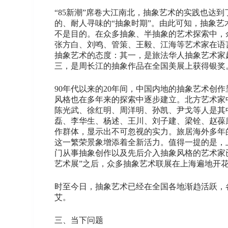
“85新潮”席卷大江南北，抽象艺术的实践也达
的、耐人寻味的“抽象时期”。由此可知，抽象
不是目的。在众多抽象、半抽象的艺术探索中，
张方白、刘鸣、管策、王毅、江海等艺术家在语
抽象艺术的态度：其一，是旅法华人抽象艺术家
三，是周长江的抽象作品在全国美展上获得银奖
90年代以来的20年间，中国内地的抽象艺术
风格也在多年来的探索中逐步建立。北方艺术家
陈光武、徐红明、周洋明、孙凯、尹戈等人是其
磊、李华生、杨述、王川、刘子建、梁铨、赵葆
作群体，显示出不可忽视的实力。旅居海外多年
这一繁荣景象增添着全新活力。值得一提的是，
门从事抽象创作以及先后介入抽象风格的艺术家已
艺术展”之后，众多抽象艺术联展在上海遍地开花
时至今日，抽象艺术已经在全国各地渐趋活跃，
艾。
三、当下问题