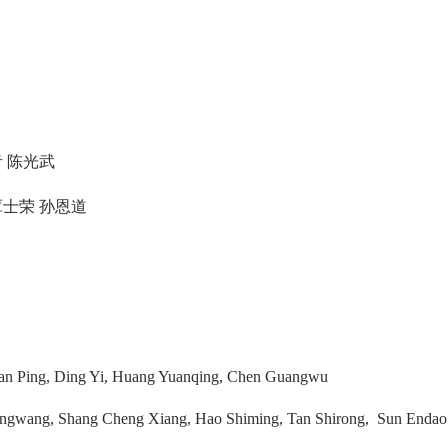
青 陈光武
覃士荣 孙恩道
 Tan Ping, Ding Yi, Huang Yuanqing, Chen Guangwu
ongwang, Shang Cheng Xiang, Hao Shiming, Tan Shirong, Sun Endao