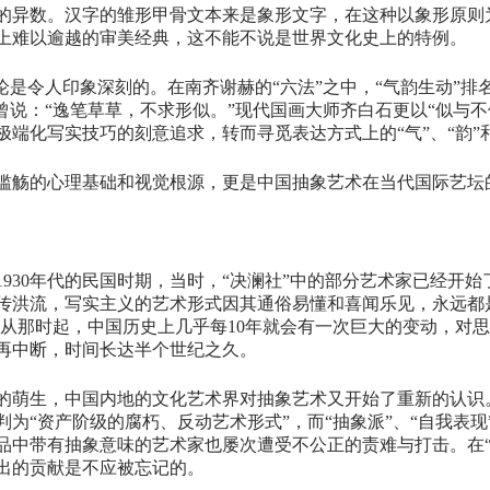
的异数。汉字的雏形甲骨文本来是象形文字，在这种以象形原则
上难以逾越的审美经典，这不能不说是世界文化史上的特例。
论是令人印象深刻的。在南齐谢赫的“六法”之中，“气韵生动”排
曾说：“逸笔草草，不求形似。”现代国画大师齐白石更以“似与
端化写实技巧的刻意追求，转而寻觅表达方式上的“气”、“韵”和
滥觞的心理基础和视觉根源，更是中国抽象艺术在当代国际艺坛
930年代的民国时期，当时，“决澜社”中的部分艺术家已经开
传洪流，写实主义的艺术形式因其通俗易懂和喜闻乐见，永远都
。从那时起，中国历史上几乎每10年就会有一次巨大的变动，对
再中断，时间长达半个世纪之久。
放运动的萌生，中国内地的文化艺术界对抽象艺术又开始了重新的认
“资产阶级的腐朽、反动艺术形式”，而“抽象派”、“自我表现”
品中带有抽象意味的艺术家也屡次遭受不公正的责难与打击。在“
出的贡献是不应被忘记的。