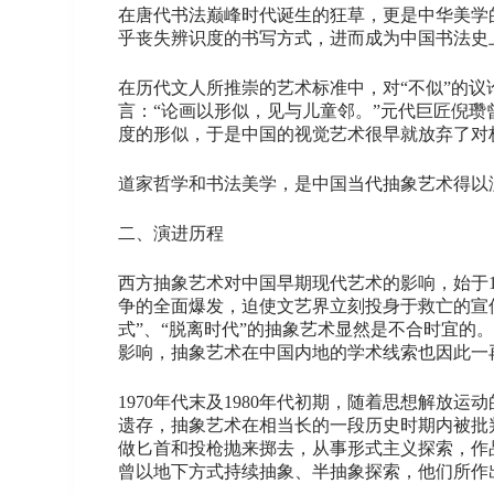
在唐代书法巅峰时代诞生的狂草，更是中华美学
乎丧失辨识度的书写方式，进而成为中国书法史
在历代文人所推崇的艺术标准中，对“不似”的议
言：“论画以形似，见与儿童邻。”元代巨匠倪瓒
度的形似，于是中国的视觉艺术很早就放弃了对极
道家哲学和书法美学，是中国当代抽象艺术得以
二、演进历程
西方抽象艺术对中国早期现代艺术的影响，始于1
争的全面爆发，迫使文艺界立刻投身于救亡的宣
式”、“脱离时代”的抽象艺术显然是不合时宜的
影响，抽象艺术在中国内地的学术线索也因此一
1970年代末及1980年代初期，随着思想解
遗存，抽象艺术在相当长的一段历史时期内被批判为
做匕首和投枪抛来掷去，从事形式主义探索，作
曾以地下方式持续抽象、半抽象探索，他们所作