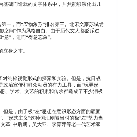
为基础而造就的文字体系中，居然能够演化出几
名第一，而“应物象形”排名第三。北宋文豪苏轼尝
不似之间”作为风格自白。由于历代文人都贬斥过
“意”，进而“得意忘象”。
的立身之本。
始了对纯粹视觉形式的探索和实验。但是，抗日战
是政治宣传和群众动员的有力工具，而“玩弄形
思想、学术、文艺的积累和传承都造成了不少消极
识。但是，由于极“左”思想在意识形态方面的顽固
、“形式主义”这种词汇则被当时的极“左”势力当
文革”中后期，吴大羽、李青萍等老一代艺术家