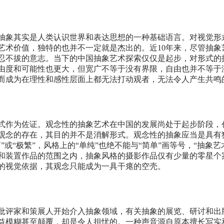
抽象其实是人类认识世界和表达思想的一种基础语言。对视觉形
艺术价值，独特的也并不一定就是杰出的。近10年来，尽管抽象
忍不拔的意志。当下的中国抽象艺术探索仅仅是起步，对形式的
由度和可能性也更大，但宽广不等于没有界限，自由也并不等于
而成为在理性和感性层面上都无法打动观者，无法令人产生共鸣
式作为佐证。观念性的抽象艺术在中国的发展尚处于起步阶段，
观念的存在，其目的并不是消解形式。观念性的抽象应当是具有
或“极繁”，风格上的“单纯”也绝不能与“简单”画等号，“抽象
和装置作品的范围之内，抽象风格的摄影作品仅有少量的零星个
的视觉依据，其观念只能成为一具干瘪的空壳。
批评家和策展人开始介入抽象领域，有关抽象的展览、研讨和出
益模糊甚至颠覆，却是令人担忧的。一种声音源自原本擅长写实