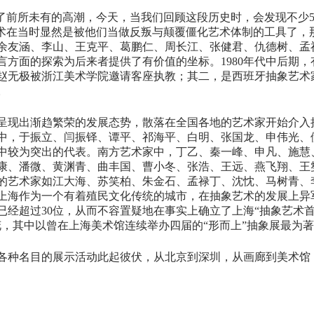
到了前所未有的高潮，今天，当我们回顾这段历史时，会发现不少
艺术在当时显然是被他们当做反叛与颠覆僵化艺术体制的工具了，
余友涵、李山、王克平、葛鹏仁、周长江、张健君、仇德树、孟
言方面的探索为后来者提供了有价值的坐标。1980年代中后期
赵无极被浙江美术学院邀请客座执教；其二，是西班牙抽象艺术
。
创作呈现出渐趋繁荣的发展态势，散落在全国各地的艺术家开始介
中，于振立、闫振铎、谭平、祁海平、白明、张国龙、申伟光、
中较为突出的代表。南方艺术家中，丁乙、秦一峰、申凡、施慧
康、潘微、黄渊青、曲丰国、曹小冬、张浩、王远、燕飞翔、王
的艺术家如江大海、苏笑柏、朱金石、孟禄丁、沈忱、马树青、
上海作为一个有着殖民文化传统的城市，在抽象艺术的发展上异军
经超过30位，从而不容置疑地在事实上确立了上海“抽象艺术首都
，其中以曾在上海美术馆连续举办四届的“形而上”抽象展最为
各种名目的展示活动此起彼伏，从北京到深圳，从画廊到美术馆