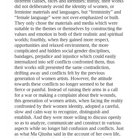
different classes, races and identities; thirdly, their works
did not deliberately avoid the identity of women, or
feminine materials and languages, but “femininity” and
“female language” were not over-emphasized or built.
They only chose the materials and media which were
suitable to the themes or themselves by constructing the
values and emotion in both of their realistic and spiritual
worlds; fourthly, when they gained more respect,
opportunities and relaxed environment, the more
complicated and hidden social gender disciplines,
bandages, prejudice and injustice which could easily
internalized into self conflicts confronted them, thus
their works still presented the same contradiction,
drifting away and conflicts felt by the previous
generation of women artists. However, the attitude
towards these conflicts no longer seemed to be that
fierce or painful. Instead of raising their arms in a call
for a war or making a complaint about their wounds,
this generation of women artists, when facing the reality
confronted by their women identity, adopted a careful,
slow and calm way to recognize, distinguish and
establish. And they were more wiling to discuss openly
so as to analyze, communicate and construct in various
aspects while no longer hid confusion and conflicts. Just
as what Ma Qiusha said in the account of her own life,