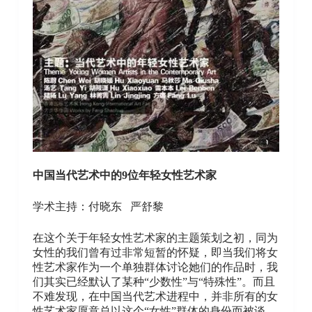
中国当代艺术中的9位年轻女性艺术家
学术主持：付晓东 严舒黎
在这个关于年轻女性艺术家的主题策划之初，同为
女性的我们曾有过非常短暂的怀疑，即当我们将女
性艺术家作为一个单独群体讨论她们的作品时，我
们其实已经默认了某种“少数性”与“特殊性”。而且
不难发现，在中国当代艺术进程中，并非所有的女
性艺术家愿意总以这个“女性”群体的身份而被谈