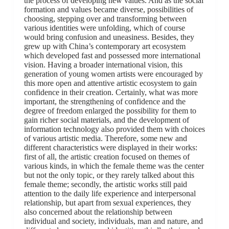
the process of developing new values. And as the social
formation and values became diverse, possibilities of
choosing, stepping over and transforming between
various identities were unfolding, which of course
would bring confusion and uneasiness. Besides, they
grew up with China’s contemporary art ecosystem
which developed fast and possessed more international
vision. Having a broader international vision, this
generation of young women artists were encouraged by
this more open and attentive artistic ecosystem to gain
confidence in their creation. Certainly, what was more
important, the strengthening of confidence and the
degree of freedom enlarged the possibility for them to
gain richer social materials, and the development of
information technology also provided them with choices
of various artistic media. Therefore, some new and
different characteristics were displayed in their works:
first of all, the artistic creation focused on themes of
various kinds, in which the female theme was the center
but not the only topic, or they rarely talked about this
female theme; secondly, the artistic works still paid
attention to the daily life experience and interpersonal
relationship, but apart from sexual experiences, they
also concerned about the relationship between
individual and society, individuals, man and nature, and