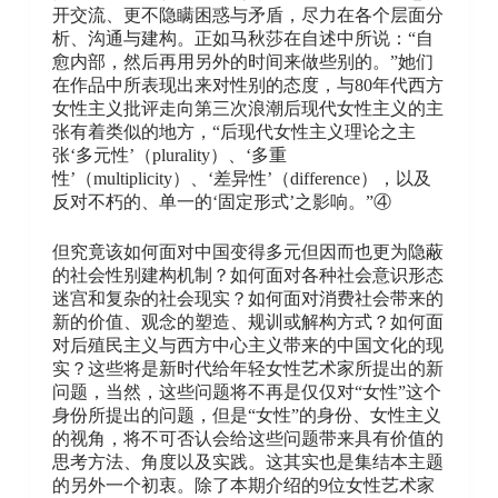
开交流、更不隐瞒困惑与矛盾，尽力在各个层面分
析、沟通与建构。正如马秋莎在自述中所说：“自
愈内部，然后再用另外的时间来做些别的。”她们
在作品中所表现出来对性别的态度，与80年代西方
女性主义批评走向第三次浪潮后现代女性主义的主
张有着类似的地方，“后现代女性主义理论之主
张‘多元性’（plurality）、‘多重
性’（multiplicity）、‘差异性’（difference），以及
反对不朽的、单一的‘固定形式’之影响。”④
但究竟该如何面对中国变得多元但因而也更为隐蔽
的社会性别建构机制？如何面对各种社会意识形态
迷宫和复杂的社会现实？如何面对消费社会带来的
新的价值、观念的塑造、规训或解构方式？如何面
对后殖民主义与西方中心主义带来的中国文化的现
实？这些将是新时代给年轻女性艺术家所提出的新
问题，当然，这些问题将不再是仅仅对“女性”这个
身份所提出的问题，但是“女性”的身份、女性主义
的视角，将不可否认会给这些问题带来具有价值的
思考方法、角度以及实践。这其实也是集结本主题
的另外一个初衷。除了本期介绍的9位女性艺术家