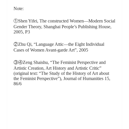
Note:
①Shen Yifei, The constructed Women—Modern Social
Gender Theory, Shanghai People’s Publishing House,
2005, P3
②Zhu Qi, “Language Attic—the Eight Individual
Cases of Women Avant-garde Art”, 2005
③④Zeng Shaishu, “The Feminist Perspective and
Artistic Creation, Art History and Artistic Critic”
(original text: “The Study of the History of Art about
the Feminist Perspective”), Journal of Humanities 15,
86/6