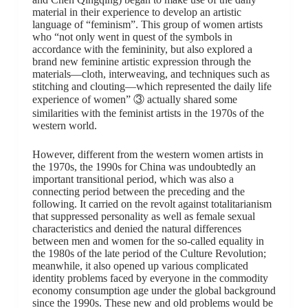
material in their experience to develop an artistic
language of “feminism”. This group of women artists
who “not only went in quest of the symbols in
accordance with the femininity, but also explored a
brand new feminine artistic expression through the
materials—cloth, interweaving, and techniques such as
stitching and clouting—which represented the daily life
experience of women” ③ actually shared some
similarities with the feminist artists in the 1970s of the
western world.
However, different from the western women artists in
the 1970s, the 1990s for China was undoubtedly an
important transitional period, which was also a
connecting period between the preceding and the
following. It carried on the revolt against totalitarianism
that suppressed personality as well as female sexual
characteristics and denied the natural differences
between men and women for the so-called equality in
the 1980s of the late period of the Culture Revolution;
meanwhile, it also opened up various complicated
identity problems faced by everyone in the commodity
economy consumption age under the global background
since the 1990s. These new and old problems would be