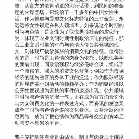
准，从官方的歌舞消遣的流行话语，到民间的赛金
莲的火爆登场，它统治了一千多年的中国女性生
活。作为施虐与受虐文化标志特征的三寸金莲，永
远远将女性锁定在私人领域里。如果说这个时期的
时尚与色情，是女性为了取悦男性社会的虐恋行
为，体现了农业文明时期性别政治压迫的特征，那
么工业文明时期的时尚与色情入侵公共领域的现
实，则体现厂物欲膨胀的消费文化的特征。值得注
意的是，时尚是以色情的肉身为依托，以貌似美学
的面貌出现，同政治强权与经济侵略合谋，组成了
一个庸俗的、强大的消费文化群落：例如作为市场
经济的隆胸整容的身体工业的泛滥；作为眼球经济
的世界选美小姐活动的频频举办；作为贿赂经济以
公开性爱视频为要挟的事件的屡屡出现。公共领域
中时尚与色情的沆瀣一气，正在成为官方消费文化
与大众消费文化的一种表述方式，而资讯的发达又
成全了时尚与色情合谋的文化身体。日益活跃的信
息网络，成为了把色情作为商品等价交换的资本启
动与资本积累的平台。
弗兰克把身体看成是由话语、制度与肉身三个维度