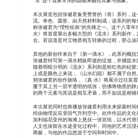
“水”这个道家常用的隐喻来融合具象与抽象。
本次展览包括张健君备受赞誉的《有》系列，这
流。单色、圆形、由天然材料制成，该系列的每
称张健君为“理性绘画”的先锋之一。这个八零
水》将首度展出多幅大型的《流水》系列新作，
合。若说道是对立物质相互转换的过程，那么油
其他的新创作来自于《第一滴水》，此系列概括
张健君特写第一滴水稍纵即逝的绽放，并捕捉水
随着明暗分明的《流水》系列则是粉红色的硅胶
上或是颜色上来说，《山水幻园》都不属于自然
朔张健君的创作脉络，《真·水》将展示过往装置
覆于其上另一层半透明的纸张，彷佛将物质的静止
的两个元素与其说是相互矛盾，而不如说是相辅
本次展览同时也将播放张健君利用水来探索时间
经由物理反应变回气升到空中。此件作品的文化和
加利福尼亚州的海滩上悬挂一张宣纸，以水代替
人文也保留在水迹变化过程中。同他的艺术沉浸
两极，与他的作品悠游于空间和时间中。