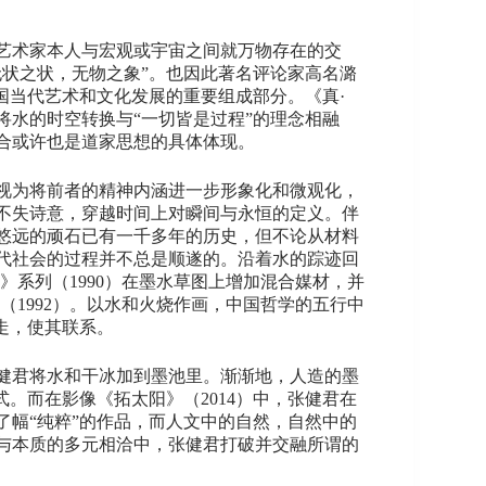
艺术家本人与宏观或宇宙之间就万物存在的交
状之状，无物之象”。也因此著名评论家高名潞
国当代艺术和文化发展的重要组成部分。《真·
水的时空转换与“一切皆是过程”的理念相融
合或许也是道家思想的具体体现。
视为将前者的精神内涵进一步形象化和微观化，
不失诗意，穿越时间上对瞬间与永恒的定义。伴
代悠远的顽石已有一千多年的历史，但不论从材料
代社会的过程并不总是顺遂的。沿着水的踪迹回
系列（1990）在墨水草图上增加混合媒材，并
1992）。以水和火烧作画，中国哲学的五行中
走，使其联系。
张健君将水和干冰加到墨池里。渐渐地，人造的墨
。而在影像《拓太阳》（2014）中，张健君在
幅“纯粹”的作品，而人文中的自然，自然中的
与本质的多元相洽中，张健君打破并交融所谓的