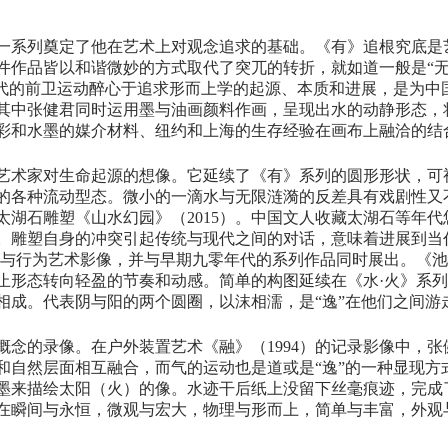
一系列奠定了他在艺术上对观念追求的基础。《有》追根究底是
件作品皆以和谐微妙的方式取代了突兀的转折，就如道一般是“无
年代的前卫运动醉心于追求形而上学的起源、本质和进展，是为中
其中张健君同时运用墨与油画颜料作画，呈现出水的动静形态，将
彩和水墨的媒介材料、纽约和上海的生存经验在画布上融洽的结
艺术家对生命起源的想像。它延续了《有》系列的圆形形状，可
的各种流动型态。微小的一滴水与无限涟漪的反差具有戏剧性又
太湖石雕塑《山水幻园》（2015）。中国文人收藏太湖石等年
。雕塑自身的冲突引起传统与现代之间的对话，意味着进展到当
与行为艺术影像，并与早期九零年代的系列作品同时展出。《池》
形态转向轻盈的节奏和动感。简单的构图延续在《水·火》系列（
相成。代表阴与阳的两个圆圈，以沫相濡，是“逸”在他们之间游
概念的录像。在户外装置艺术《融》（1994）的记录影像中，
自然层面相互融合，而气的运动也是道或是“逸”的一种显现方式
墨来描绘太阳（火）的像。水迹干后纸上没留下丝毫痕迹，完成了
在瞬间与永恒，微观与宏大，物理与形而上，简单与丰富，外观