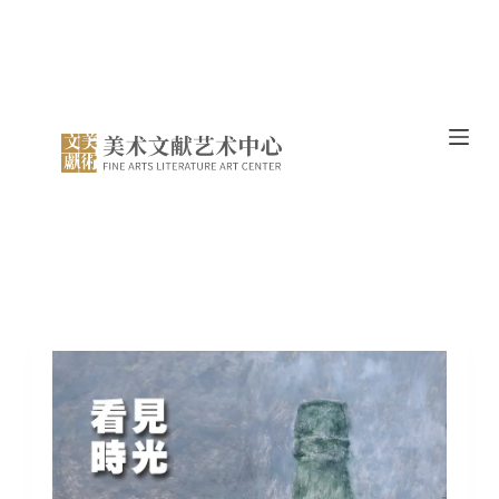
跳
过
内
容