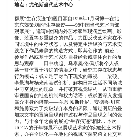
地点：尤伦斯当代艺术中心
群展“生存痕迹”的题目源自1998年1月冯博一在北
京东郊策划的“生存痕迹——98中国当代艺术内部
观摩展”，邀请8位国内外艺术家呈现涵盖绘画、影
像、装置等多重媒介的作品，力图反映艺术家在不
同语境中的生存状态，以及特定生活经验与艺术实
践之下作品修辞的构造方式，即其创作的“痕迹”。
参展作品或基于艺术家对自身经验或集体合作的反
思与观察——田中功起、马泰奥·洛佩斯将个人或
某一群体置于特殊的情境之中，研究其存在状态与
行为模式；或立足于对当下现实的审视——梁硕、
李景湖与杨光南尝试剖析、解构日常生活不同场域
中司空见惯的现象，并打破其视觉结构，从而重新
审视固有的社会机制和权力话语；或试图深入发掘
媒介本身的潜能——乔恩·帕斯托尼、安德鲁·贝克
和施勇致力于突破媒介本身的界限，通过图层的叠
加或文本的置换呈现创作过程与作品呈现之间的张
力。与十余年之前的展览“生存痕迹”相比，本次
UCCA的开年群展不仅展现艺术家的实验性艺术探
索，亦在全球化—在地化的视域下探究跨文化交互