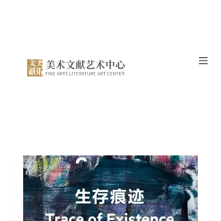
跳
过
内
容