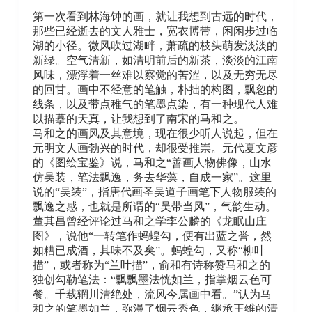
第一次看到林海钟的画，就让我想到古远的时代，
那些已经逝去的文人雅士，宽衣博带，闲闲步过临
湖的小径。微风吹过湖畔，萧疏的枝头萌发淡淡的
新绿。空气清新，如清明前后的新茶，淡淡的江南
风味，漂浮着一丝难以察觉的苦涩，以及无穷无尽
的回甘。画中不经意的笔触，朴拙的构图，飘忽的
线条，以及带点稚气的笔墨点染，有一种现代人难
以描摹的天真，让我想到了南宋的马和之。
马和之的画风及其意境，现在很少听人说起，但在
元明文人画勃兴的时代，却很受推崇。元代夏文彦
的《图绘宝鉴》说，马和之“善画人物佛像，山水
仿吴装，笔法飘逸，务去华藻，自成一家”。这里
说的“吴装”，指唐代画圣吴道子画笔下人物服装的
飘逸之感，也就是所谓的“吴带当风”，气韵生动。
董其昌曾经评论过马和之学李公麟的《龙眠山庄
图》，说他“一转笔作蚂蝗勾，便有出蓝之誉，然
如糟已成酒，其味不及矣”。蚂蝗勾，又称“柳叶
描”，或者称为“兰叶描”，俞和有诗称赞马和之的
独创勾勒笔法：“飘飘墨法恍如兰，指掌烟云色可
餐。千载辋川清绝处，流风今属画中看。”认为马
和之的笔墨如兰，弥漫了烟云秀色，继承王维的清