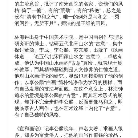
的主流意旨，批评了南宋画院的名家，说他们的风
格“倚于一偏”，有的“荒劲”，有的“秾艳”，总之是
没有“清润中和之气”，唯一的例外是马和之，“秀
润闲雅，无所不具”，师法的是王维的画风。
林海钟出身于中国美术学院，是中国画创作与理论
研究班的博士，钻研五代北宋山水的“古意”，集中
探讨董源、李成、李公麟、苏东坡，出版了《以画
体道——论五代北宋四家山水之“古意”》，卓然有
成。他认为中国山水画的“古意”真谛，就表现于质
朴敦厚，而其精神基础则是人文修养的仁德之道。
他对山水画理论的研究，显然也直接影响了他的创
作，以李公麟“白画”简朴纯净作为学习的榜样，而
有自己发展的技法与面貌。在这个意义上，林海钟
追求的意境是李公麟的“古意”，而其艺术形式的展
现，却并不完全步趋李公麟，反而更像马和之，即
使临摹古人画作，也在艺术诠释上内化了“古意”，
有了自己独特的风格。
《宣和画谱》记李公麟晚年，声名大著，求画人很
多，却多为富贵俗人，把他的画当作值钱的珍品，