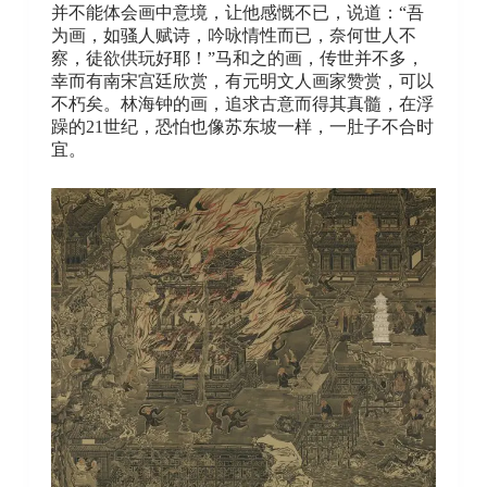
并不能体会画中意境，让他感慨不已，说道：“吾
为画，如骚人赋诗，吟咏情性而已，奈何世人不
察，徒欲供玩好耶！”马和之的画，传世并不多，
幸而有南宋宫廷欣赏，有元明文人画家赞赏，可以
不朽矣。林海钟的画，追求古意而得其真髓，在浮
躁的21世纪，恐怕也像苏东坡一样，一肚子不合时
宜。