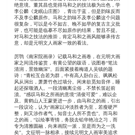
绝意境。董其昌也觉得马和之的技法极为出色，学
李公麟《龙眠山庄图》，青出于蓝，但是韵味反而
不及李公麟原作。马和之韵味不及李公麟这个问题
很复杂，可以是今不如古、晚不如早的复古主义批
评，也可能是临摹不尽如原作的结果，暂且不提。
对马和之技法的推崇，肯定马和之画风能够承传古
意，却是元明文人画家一致的看法。
厉鹗《南宋院画录》记载马和之画卷，在元明大画
家之间流传鉴赏，有黄公望的跋语，说图卷“笔法
清润，景致幽深”。后面紧接着梅道人吴镇的题
诗：“青松互合若为群，中有高人卧白云。飒飒松
风从涧出，萧萧竹色过墙分。闲来欲觅知音伴，睡
起还探颂酒人。一段清幽离尘俗，不禁长笛起前
濆。”感叹马和之所画的意境“清俊可爱”，难以企
及。黄鹤山人王蒙更进一步，由马和之的画，引出
一段议论，认为“画家以冲淡胜者为至，若瘦硬严
整，则又涉作者气，知音士人所不贵也”。而马和
之的画，“以绘事寄情，务脱去铅华艳冶之习，而
专为清雅圆融，向来画院一派，至是而为之一洗
矣”。文征明一脉相承，接续元明文人画审美追求