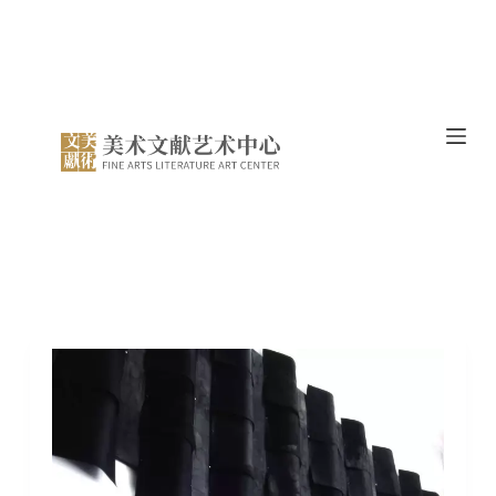
跳
过
内
容