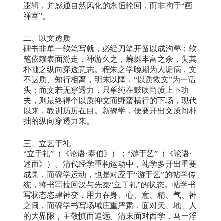
逻辑，并感通自然风化的永恒轮回，而非拘于“画
禅室”。
二、以文透质
碑书非单一软笔写就，必经刀笔开凿以成沟壑；软
笔依赖表面游走，神游久之，蜿蜒丰富之余，失其
朴拙之纵向穿透意志。程朱之学晚期为人诟病，文
不达质、知行相离，明末以降，“以质救文”为一话
头；而文若无穿透力，只单纯在鼓吹尚质上下功
夫，则最终得个以质抑文而野蛮横行的下场，现代
以来，教训历历在目。新碑学，便要开出文质间朴
拙的纵向穿透力来。
三、立艺于礼
“立于礼”（《论语·泰伯》）；“游于艺”（《论语·
述而》）。清代经学重构运动中，礼学多开出重要
成果，而碑学运动，也是对应于“游于艺”的帖学传
统，将书写拉回汉与先秦“立于礼”的状态。帖学书
写状态恣肆神变，用力在身、心、意、精、气、神
之间，而碑学书写场域庄重严肃，面对天、地、人
的大界限，主敬慎而追远。清末面对西学，马一浮