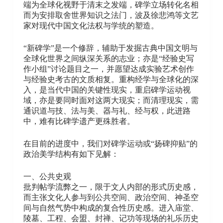
端为全球化视野于清末之发端，碑学立场转化名相
而为安排取舍世界知识之法门，波及徐悲鸿等文艺
家对现代中国文化法权与学统的塑造。
“新碑学”是一个修辞，辅助于发掘古典中国文明与
全球化世界之间纵深关系的志业；亦是“经验史写
作小组”讨论题目之一，并愿望达成实验艺术创作
与经验史考古的文质相复。重构经学与全球化的深
入，是当代中国的关键性现实，重启碑学运动视
域，亦是要同时面对这两大现实；而清理现实，需
通识道与技、法与美、器与礼、经与权，此进路
中，难有比碑学遗产更殊胜者。
在目前的进度中，我们对碑学运动或“扬碑抑贴”的
政治美学结构有如下见解：
一、公共史观
批判帖学流弊之一，限于文人内部的形式历史感，
而主张文化人参与到公共空间、政治空间、神圣空
间与自然气势中构成的复合性历史感。进入庙堂、
陵墓、工程、会盟、封禅、记功等现场的礼乐历史