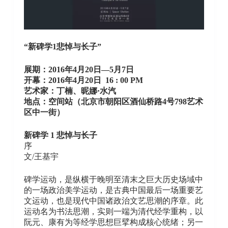
“新碑学1悲悼与长子”
展期：2016年4月20日—5月7日
开幕：2016年4月20日 16 : 00 PM
艺术家：丁楠、昵娜·水汽
地点：空间站（北京市朝阳区酒仙桥路4号798艺术
区中一街）
新碑学
1
悲悼与长子
序
文/王基宇
碑学运动，是纵横于晚明至清末之巨大历史场域中
的一场政治美学运动，是古典中国最后一场重要艺
文运动，也是现代中国诸政治文艺思潮的序章。此
运动名为书法思潮，实则一端为清代经学重构，以
阮元、康有为等经学思想巨擘构成核心统绪；另一