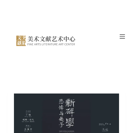
跳
过
内
容