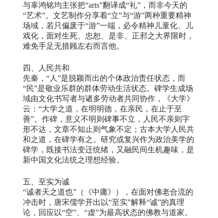
与辜鸿铭均主张把“arts”翻译成“礼”，而非今天的
“艺术”。文艺制作分享着“立”与“游”两种重要精神
场域，若只偏废于“游”一端，必令精神儿童化、儿
戏化，面对生死、忠恕、是非、正邪之大界限时，
难免手足无措顾左右而言他。
四、人民共和
先秦，“人”是脱颖而出的个体政治责任状态，而
“民”是敬业乐群的群体劳动生活状态。碑学生成场
域由文化书写者与诸多劳动者共同协作，《大学》
云：“大学之道，在明明德，在亲民，在止于至
善”。作碑，意义不明则碑事不立，人民不亲则字
形不达，文章不知止则气象不定；古本大学人民共
和之道，在碑学有之。研究或复兴作为政治美学的
碑学，既接书法变迁统绪，又融民间生机趣味，是
新中国文化法统之理想经验。
五、至实为诚
“诚者天之道也”（《中庸》），在面对佛老合流的
冲击时，唐宋儒学开出以“至实”解释“诚”的真理
论，回应以“空”、“虚”为最高状态的佛教与道家。