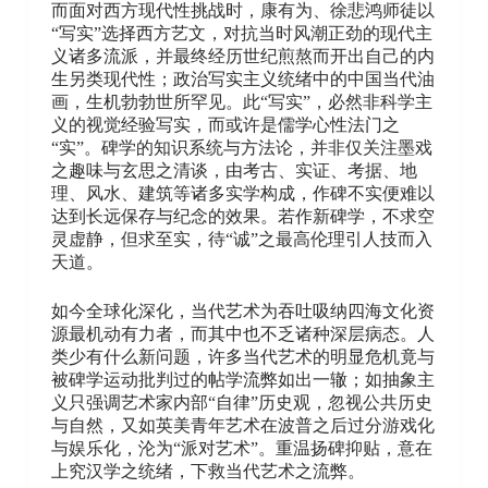
而面对西方现代性挑战时，康有为、徐悲鸿师徒以
“写实”选择西方艺文，对抗当时风潮正劲的现代主
义诸多流派，并最终经历世纪煎熬而开出自己的内
生另类现代性；政治写实主义统绪中的中国当代油
画，生机勃勃世所罕见。此“写实”，必然非科学主
义的视觉经验写实，而或许是儒学心性法门之
“实”。碑学的知识系统与方法论，并非仅关注墨戏
之趣味与玄思之清谈，由考古、实证、考据、地
理、风水、建筑等诸多实学构成，作碑不实便难以
达到长远保存与纪念的效果。若作新碑学，不求空
灵虚静，但求至实，待“诚”之最高伦理引人技而入
天道。
如今全球化深化，当代艺术为吞吐吸纳四海文化资
源最机动有力者，而其中也不乏诸种深层病态。人
类少有什么新问题，许多当代艺术的明显危机竟与
被碑学运动批判过的帖学流弊如出一辙；如抽象主
义只强调艺术家内部“自律”历史观，忽视公共历史
与自然，又如英美青年艺术在波普之后过分游戏化
与娱乐化，沦为“派对艺术”。重温扬碑抑贴，意在
上究汉学之统绪，下救当代艺术之流弊。