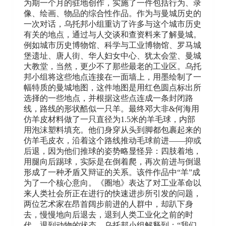
为期一个月的驻地创作，实施了一件包括行为、录
像、绘画、物品的综合性作品。作为与曼城历史的
一次对话，乌托邦小组重访了许多与这个城市历史
有关的地点，通过与人交谈和查资料来了解曼城。
例如城市历史博物馆、科学与工业博物馆、罗马城
堡遗址、唐人街、华人妇女中心、犹太会堂、曼城
大教堂，当然，更少不了那些最老的工业区。乌托
邦小组将这些地点连接在一面墙上，用墨绘制了一
幅特质的曼城地图，这件地图是用红色圆点标出所
选择的一些地点，并根据这些点连成一条封闭路
线，路线的形状酷似一只羊。最终邓大非&何海用
仿羊皮材料做了一只直径为1.5米的羊毛球，内部
用泡沫塑料填充。他们身穿从头到脚都包裹起来的
仿羊毛皮衣，沿着这个路线推动毛球前进——抑或
后退，因为他们推球的姿势略显怪异：四肢着地，
用腿向后踢球，实际是在倒着爬，再次前进与倒退
形成了一种矛盾又辩证的关系。该件作品中“羊”成
为了一个核心意向。《圈地》表达了对工业革命以
来人类社会所正在进⾏的快速进步所引发的问题，
两位艺术家在昂首阔步前进的人群中，却趴下身
去，慢慢地向后退去，退到⼈类⼯业化之前的时
代，退到动物的状态。乌托邦小组解释到：“我们