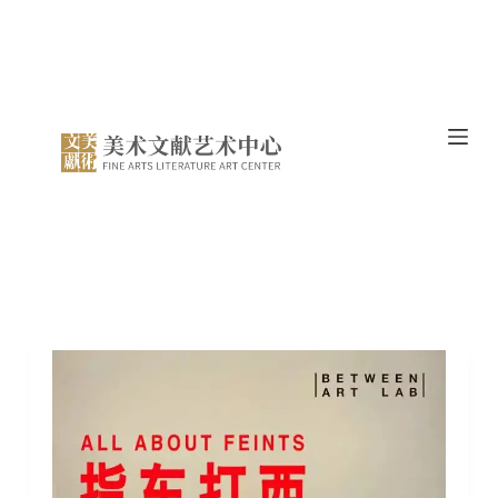
跳
过
内
容