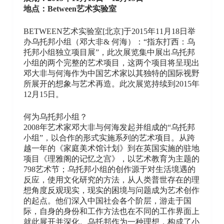
地点：Between艺术实验室
BETWEEN艺术实验室[北京]于2015年11月18日举
办乌托邦小组（邓大非& 何海）：“指东打西：乌
托邦小组独立项目展”，此次展览集中展出乌托邦
小组的两个完整的艺术项目，这两个项目将呈现出
邓大非与何海作为中国艺术家以其独特的国际视野
所展开的想象与艺术再造。此次展览持续到2015年
12月15日。
​何为乌托邦小组？
2008年艺术家邓大非与何海发起并组成的“乌托邦
小组”，以合作的形式实施系列的艺术项目。从跨
越一年的《家庭美术馆计划》到在英国实施的驻地
项目《理雅阁的记忆之宫》，以艺术教育为主题的
798艺术节；乌托邦小组的创作源于对生活境遇的
反应，使用文化研究的方法，从人类普世存在的理
想角度反观现实，现实的困境与问题成为艺术创作
的起点。他们深入中国社会各个阶层，游走于国
际，自身的身份和工作方法也在不同的工作界面上
就此展开并深化。乌托邦作为一种理想，构成了小