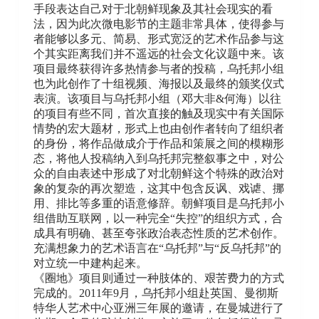
手段表达自己对于北朝鲜现象及其社会现实的看
法，因为此次微电影节的主题非常具体，使得参与
者能够以多元、简易、形式宽泛的艺术作品参与这
个其实距离我们并不遥远的社会文化议题中来。该
项目最终获得许多热情参与者的投稿，乌托邦小组
也为此创作了十组视频、海报以及最终的颁奖仪式
表演。该项目与乌托邦小组（邓大非&何海）以往
的项目有些不同，首次直接的触及现实中有关国际
情势的宏大题材，形式上也由创作者转向了组织者
的身份，将作品做成介于作品和策展之间的模糊形
态，将他人投稿纳入到乌托邦完整叙事之中，对公
众的自由表述中形成了对北朝鲜这个特殊的政治对
象的复杂的再次塑造，这其中包含反讽、戏谑、挪
用、排比等多重的语意修辞。朝鲜项目是乌托邦⼩
组借助互联网，以一种完全“失控”的组织方式，合
成具有明确、甚至夸张政治表态性质的艺术创作。
充满想象力的艺术语言在“乌托邦”与“反乌托邦”的
对立统一中建构起来。
《圈地》项目则通过一种肢体的、艰苦费力的方式
完成的。2011年9月，乌托邦小组赴英国、曼彻斯
特华人艺术中心亚洲三年展的邀请，在曼城进行了