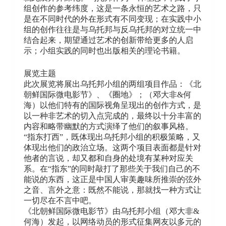
组创作的参考纬度，这是一条永恒的艺术之路，只
是在不同时代的外在形式有不同变现；在实践中小
组的创作往往是与乌托邦与反乌托邦的对立统一中
结合起来，期望通过艺术的创新带给更多的人启
示；小组实践的同时也出版相关的理论书籍。
展览主题
此次展览将展出乌托邦小组的两组项目作品：《北
朝鲜国际微电影节》、《圈地》；（邓大非&何
海）以他们特有的国际视角呈现出的创作方式，是
以一种非艺术的切入点完成的，最终以十分丰富的
内容和略带幽默的方式演绎了他们的叙事风格。
“指东打西”，既体现出乌托邦小组的积极策略，又
体现出他们的政治立场。这两个项目表面都是针对
他者的言说，却又都和自身的处境有某种对应关
系。在“指东”的同时敲打了那些关于我们自己的不
能说的东西，这正是中国人审美趣味所推崇的弦外
之音、言外之意：既然不能说，那就找一种方式让
一切尽在不言中吧。
《北朝鲜国际微电影节》由乌托邦小组（邓大非&
何海）发起，以网络动员的形式征集网友以多元的