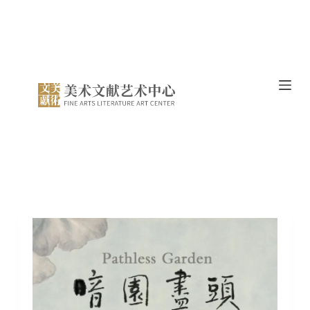
跳
过
内
容