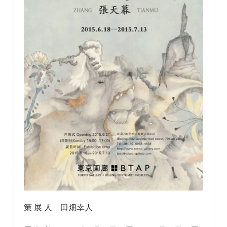
策 展 人 田畑幸人