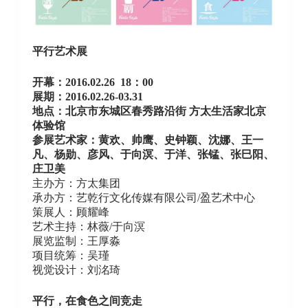
平行艺术展
开幕：2016.02.26 18：00
展期：2016.02.26-03.31
地点：北京市东城区春秀路沿街 方太生活家北京
体验馆
参展艺术家：黄欢、帅鹰、史钟颖、沈娜、王一
凡、杨勋、彦风、于向溟、于洋、张锰、张巳阳、
庄卫美
主办方：方太集团
承办方：艺乾行文化传媒有限公司/盈艺术中心
策展人：顾耀峰
艺术主持：林薇/于向溟
展览监制：王厚淼
项目统筹：吴瑾
视觉设计：刘洺琦
平行，在食色之间竞走