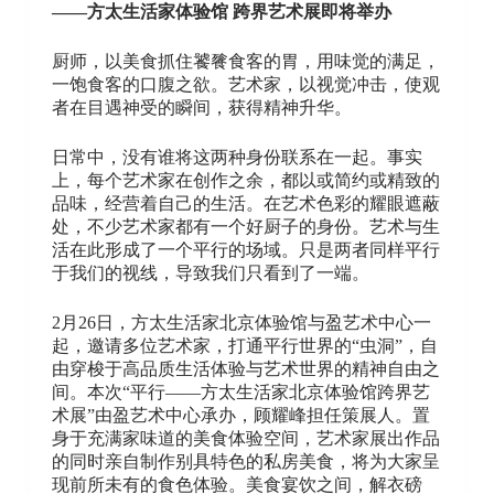
——方太生活家体验馆 跨界艺术展即将举办
厨师，以美食抓住饕餮食客的胃，用味觉的满足，
一饱食客的口腹之欲。艺术家，以视觉冲击，使观
者在目遇神受的瞬间，获得精神升华。
日常中，没有谁将这两种身份联系在一起。事实
上，每个艺术家在创作之余，都以或简约或精致的
品味，经营着自己的生活。在艺术色彩的耀眼遮蔽
处，不少艺术家都有一个好厨子的身份。艺术与生
活在此形成了一个平行的场域。只是两者同样平行
于我们的视线，导致我们只看到了一端。
2月26日，方太生活家北京体验馆与盈艺术中心一
起，邀请多位艺术家，打通平行世界的“虫洞”，自
由穿梭于高品质生活体验与艺术世界的精神自由之
间。本次“平行——方太生活家北京体验馆跨界艺
术展”由盈艺术中心承办，顾耀峰担任策展人。置
身于充满家味道的美食体验空间，艺术家展出作品
的同时亲自制作别具特色的私房美食，将为大家呈
现前所未有的食色体验。美食宴饮之间，解衣磅