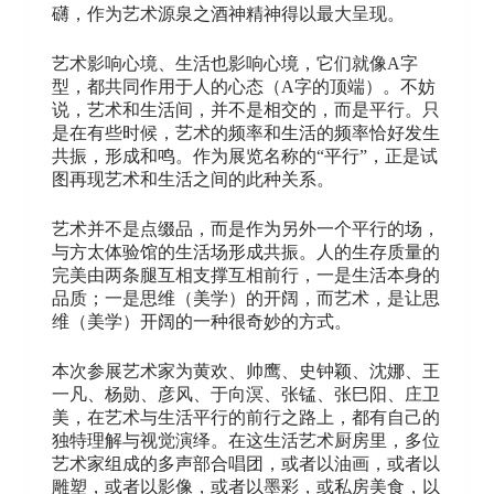
礴，作为艺术源泉之酒神精神得以最大呈现。
艺术影响心境、生活也影响心境，它们就像A字
型，都共同作用于人的心态（A字的顶端）。不妨
说，艺术和生活间，并不是相交的，而是平行。只
是在有些时候，艺术的频率和生活的频率恰好发生
共振，形成和鸣。作为展览名称的“平行”，正是试
图再现艺术和生活之间的此种关系。
艺术并不是点缀品，而是作为另外一个平行的场，
与方太体验馆的生活场形成共振。人的生存质量的
完美由两条腿互相支撑互相前行，一是生活本身的
品质；一是思维（美学）的开阔，而艺术，是让思
维（美学）开阔的一种很奇妙的方式。
本次参展艺术家为黄欢、帅鹰、史钟颖、沈娜、王
一凡、杨勋、彦风、于向溟、张锰、张巳阳、庄卫
美，在艺术与生活平行的前行之路上，都有自己的
独特理解与视觉演绎。在这生活艺术厨房里，多位
艺术家组成的多声部合唱团，或者以油画，或者以
雕塑，或者以影像，或者以墨彩，或私房美食，以