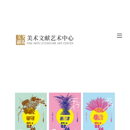
跳
过
内
容