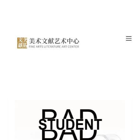
跳
过
内
容