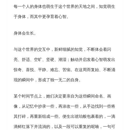
每一个人的身体也萌生于这个世界的天地之间，知觉萌生
于身体，而其中更孕育着心智。
身体会生长。
与这个世界的交互中，新鲜细腻的知觉，不断体会着闪
亮、舒适、空旷、坚硬、潮湿；触动并启发着心智萌发出
惊奇、喜悦、平静、难忘、苦恼。在这周而复始、不断涌
现的瞬间中，形成了独一无二的自身。
某个时间节点上，她们决定要亲自为这些瞬间命名、画
像，从记忆中抄录一些，再涂改一些，从手边找到一些将
其打碎，再重新组成一些。便生出琥珀般包裹着的，一滴
滴鲜红落下并流淌的，以及一段可以重复的呢喃，一句可