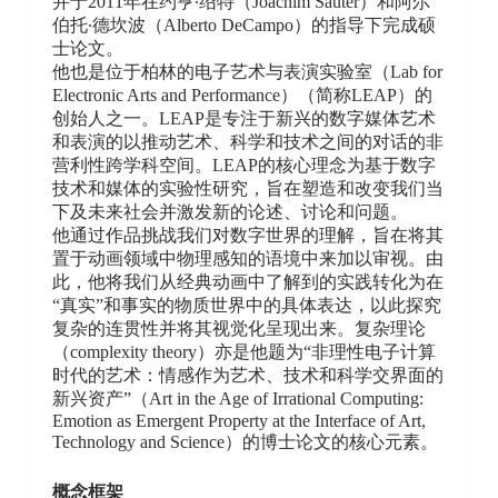
并于2011年在约亨·绍特（Joachim Sauter）和阿尔
伯托·德坎波（Alberto DeCampo）的指导下完成硕
士论文。
他也是位于柏林的电子艺术与表演实验室（Lab for
Electronic Arts and Performance）（简称LEAP）的
创始人之一。LEAP是专注于新兴的数字媒体艺术
和表演的以推动艺术、科学和技术之间的对话的非
营利性跨学科空间。LEAP的核心理念为基于数字
技术和媒体的实验性研究，旨在塑造和改变我们当
下及未来社会并激发新的论述、讨论和问题。
他通过作品挑战我们对数字世界的理解，旨在将其
置于动画领域中物理感知的语境中来加以审视。由
此，他将我们从经典动画中了解到的实践转化为在
“真实”和事实的物质世界中的具体表达，以此探究
复杂的连贯性并将其视觉化呈现出来。复杂理论
（complexity theory）亦是他题为“非理性电子计算
时代的艺术：情感作为艺术、技术和科学交界面的
新兴资产”（Art in the Age of Irrational Computing:
Emotion as Emergent Property at the Interface of Art,
Technology and Science）的博士论文的核心元素。
概念框架