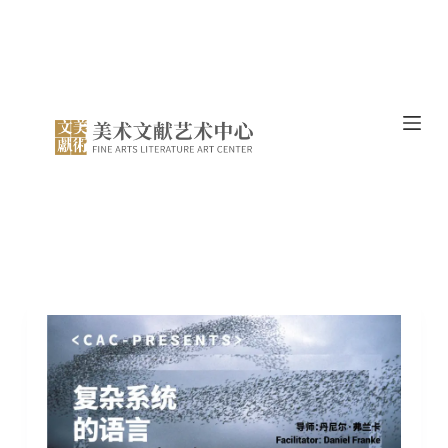
跳
过
内
容