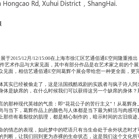
展
》 葛辉个展于2015/12月/12/15:00在上海市徐汇区艺通佰通E
50件艺术作品与大家见面，其中有部分作品是在艺术家之前的个
众见面，相信艺通佰通E空间葛辉个展会带给您一种更全面，更完
实已经被偷走了，这是法国残酷戏剧的实践者与疯子诗人阿尔托（An
身体是缺席的，在什么时候我们可以获得这另一个缺席的身体？
言的那种现代英雄的气质：即“花花公子的苦行主义”！从葛辉身
尚与当下，葛辉作品上的颜色与人体都是当下最为鲜活与肉感可
上那些有着裂纹的肌理，都是精心制作的，暗示时间的古旧痕迹
命的情态的表现，如此梦中的呓语只有当生命处于余外状态时才
判断，让我们回到更为赤裸的生命状态，这是我们这个文化所可能