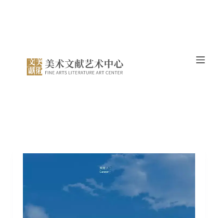
跳
过
内
容