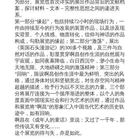
为部分。展览也首次详实的展出作品背后的文献档
案，探讨材料－文本－完整性思想之间的递进关
系。
第一部分“缘起”，包括持续72小时的现场行为，一
件由持续至今的行为改装的装置作品，以及涉及现
实背景、个人情感、物质转化，信仰与神话的作品
构成，勾勒展览的缘起；第二部分“激荡”，展出
《英国石头漫游记》的300多个视频，及三件与自
然对话的作品，彰显贯穿啊昌创作生涯的自然观与
宇宙观，如同夜幕降临，白日西沉中，渺小生命与
天地无限、大地磅礴之间的激荡精神；第三部分
“回响”，陈设啊昌创作生涯中最为鲜明、突出的风
格，通过身体对抗和坚韧意志，对生存空间与精神
超越的描述，给予行为以不灭壮志的力量。三个部
分将展厅连接为一个循序渐进的整体，以个人的角
度直面中国现实社会和行为艺术的历程，通过作品
和展览将“啊昌”的形象汇入中国当代艺术的历史轨
迹中，如有回响。
啊昌在《成年人的童话》里说：又过了一千年，那
些传说又有变化……
这个展览的得与失，亦是如此。