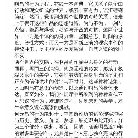
啊昌的行为历程，亦如一本词典，它联系了两个由
行动和现实组成的世界，线索丰富有力，语汇磅礴
简练。然而，觉悟到这两个世界的对峙关系，便走
上了揭开这些作品的思想道路。为与不为，一刻与
永恒，隐忍与爆破，动静与开合的对抗。这两个世
界，一方是个体的肉身力量、坚韧意志、时间的厚
度、智性方式；而另一方是不断上演的现实事件的
持续冲击，历史神话的反复演绎，自然之道的轮回
不灭。
两个世界的交隔，在啊昌的作品中以身体的行动一
而再，再而三的演绎。肉身受难的形象，形成了极
端又永生的美学，它象征着我们自身生命的历史和
正在为信仰做出的付出与不付出。这些种种迹象，
又由啊昌有意识的创造，以及通过啊昌的身体抵
达。直至如今，我们在展厅中所看到的种种看似不
可思议的行为，艰难的过程，见所未见的美学，对
生命意义近似荒谬的挑战。
何云昌的行为缘起于，中国所经历的诸多现实冲突
与历史、意义、价值、梦想，展览即由此开始，分
为三个部分：缘起，激荡，回响。涵盖啊昌近20年
的诸多重要创作，尤其是由个人意志独立完成的行