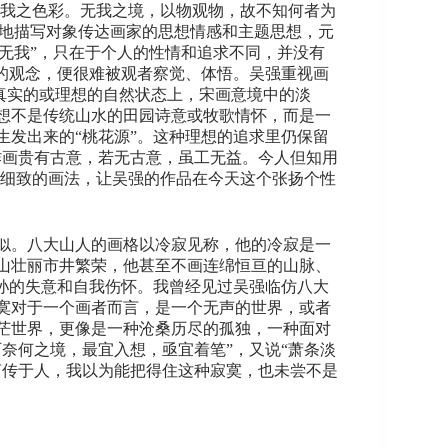
著我之色彩。无我之境，以物观物，故不知何者为
观地描写对象传达画家的思想情感和主题思想，元
“无我”，只在于个人的性情和追求不同，并没有
的观念，便很难被观者察觉、体悟。吴强重视画
达真实的或理想的自然状态上，宋画意境中的淡
想不是传统山水的田园诗意或牧歌情怀，而是一
发出来的“桃花源”。这种理想的追求里仍保留
作画贵有古意，若无古意，虽工无益。今人但知用
整细致的画法，让吴强的作品在今天这个张扬个性
似。八大山人的画格以冷寂见称，他的冷寂是一
山壮丽市井繁荣，他甚至不画连绵恒亘的山脉、
孙的失意和自我伤怀。我曾经见过吴强临仿八大
寞对于一个画者而言，是一个无声的世界，或者
茫世界，更像是一种沧桑历尽的孤独，一种面对
奈何之境，最宜入想，亟宜着笔”，又说“萧条淡
言传于人，我以为能把得住这种寂寞，也未尝不是