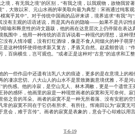
我之境，有无我之境”的区别，“有我之境，以我观物，故物我皆
之境”，大致以宋、元山水画的审美取向最为典型：宋画通过纯客
模寓乎其中”。对于传统中国画的品评来讲，境界追求“有我”与
说其没有主观的话语述说，而是其内在的隐喻——如果不是共识性
形象的暗喻和释意性的诗文题跋，他的画在达意层次上仍停留在表
境氛围中，他用一种传统的语言诉说着一种现代的理想，这种理
它没有人情冷暖，没有灯红酒绿，像是不食人间烟火的种子萌芽生
正是这种情怀使得他求新又复古，矛盾又自然。赵孟頫曾说：“
亏，百病横生，岂可观也。”或者正是这种对“古意”的追求和工
他的一些作品中还遗有法乳八大的痕迹，更多的是在意境上的相
再的凄凉悲切。八大山人的山水不是景致旖旎意境优雅，不是河
深”的伤感。他的冷寂，是空山无人、林木凋敝，更是一个遗世王
王孙的感怀，他画里的寂是一种现世画者的寂寞和无可奈何。寂
世俗之音的耳朵。画者的寂寞不是一种无所着落、没有安慰的空
凡常的寂寞不同在于它仍有所求、有所往。恽南田以为“寂寞无可
于意会，难于言传”。画者的寂寞是表象的，意会于心却难以用