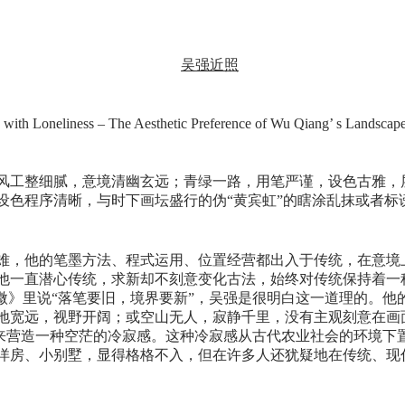
g with Loneliness – The Aesthetic Preference of Wu Qiang’ s Landscape
风工整细腻，意境清幽玄远；青绿一路，用笔严谨，设色古雅，
设色程序清晰，与时下画坛盛行的伪“黄宾虹”的瞎涂乱抹或者标
难，他的笔墨方法、程式运用、位置经营都出入于传统，在意境
他一直潜心传统，求新却不刻意变化古法，始终对传统保持着一种
发微》里说“落笔要旧，境界要新”，吴强是很明白这一道理的。
地宽远，视野开阔；或空山无人，寂静千里，没有主观刻意在画面
山来营造一种空茫的冷寂感。这种冷寂感从古代农业社会的环境下
洋房、小别墅，显得格格不入，但在许多人还犹疑地在传统、现