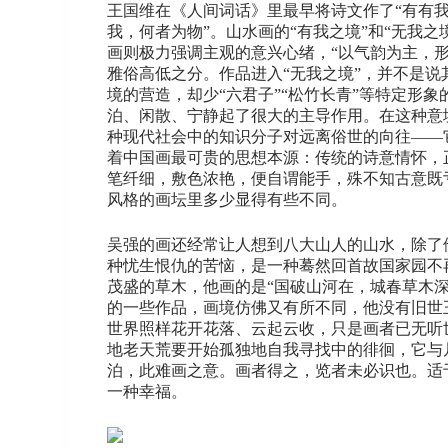
王国维在《人间词话》里最早将诗文作了“有有
我，何者为物”。山水画的“有我之境”和“无我
画则极力强调主观的意兴心绪，“以气韵为主，形
雅俗高低之分。作品进入“无我之境”，并不是
境的营造，却少“六君子”“松竹长青”等特定
泊、闲散、宁静起了很大的主导作用。在这种意
种现代社会中的知识分子对远离俗世的向往——
着中国画最可贵的思想本源：传统的诗意情怀，
笔纤细，敷色浓艳，便自谓能手，殊不知古意既
风格的画坛里多少显得有些不同。
吴强的画还经常让人想到八大山人的山水，除了
种忧生恨仇的苦恼，是一种蓦然回首故国家园不
茂盛的草木，他画的是“国破山河在，城春草木
的一些作品，画境仿佛又有所不同，他没有旧世
世界照样花开花落、云起云收，只是画者已无听
地老天荒要开始孤独地自我寻找中的徘徊，它与
泊，此难画之意。画者得之，览者未必识也。适
一种幸福。