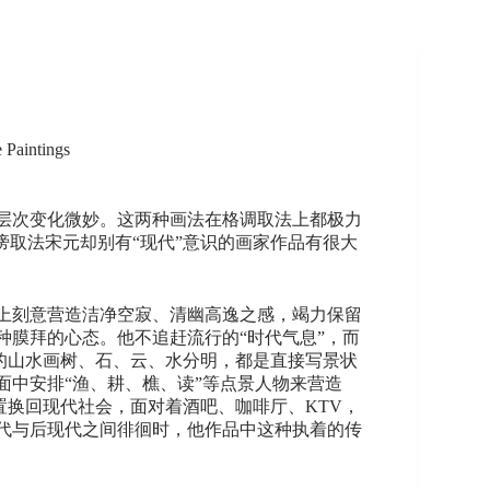
 Paintings
层次变化微妙。这两种画法在格调取法上都极力
谤取法宋元却别有“现代”意识的画家作品有很大
上刻意营造洁净空寂、清幽高逸之感，竭力保留
膜拜的心态。他不追赶流行的“时代气息”，而
他的山水画树、石、云、水分明，都是直接写景状
中安排“渔、耕、樵、读”等点景人物来营造
置换回现代社会，面对着酒吧、咖啡厅、KTV，
代与后现代之间徘徊时，他作品中这种执着的传