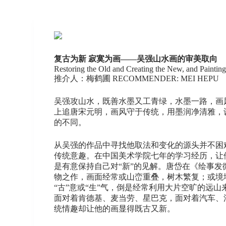
复古为新 寂寞为画——吴强山水画的审美取向
Restoring the Old and Creating the New, and Paintin
推介人：梅鹤圃 RECOMMENDER: MEI HEPU
吴强攻山水，既善水墨又工青绿，水墨一路，画
上追唐宋元明，画风守于传统，用墨润净清雅，
的不同。
从吴强的作品中寻找他取法和变化的源头并不困
传统意趣。在中国美术学院七年的学习经历，让
是有意保持自己对“新”的见解。唐岱在《绘事
物之作，画面经常或山峦重叠，树木繁复；或境
“古”意或“生”气，倒是经常利用大片空旷的远
面对着肯德基、麦当劳、星巴克，面对着汽车、
统情趣却让他的画显得既古又新。