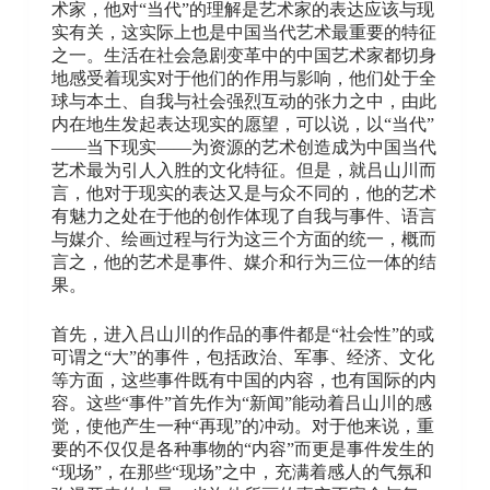
术家，他对“当代”的理解是艺术家的表达应该与现
实有关，这实际上也是中国当代艺术最重要的特征
之一。生活在社会急剧变革中的中国艺术家都切身
地感受着现实对于他们的作用与影响，他们处于全
球与本土、自我与社会强烈互动的张力之中，由此
内在地生发起表达现实的愿望，可以说，以“当代”
——当下现实——为资源的艺术创造成为中国当代
艺术最为引人入胜的文化特征。但是，就吕山川而
言，他对于现实的表达又是与众不同的，他的艺术
有魅力之处在于他的创作体现了自我与事件、语言
与媒介、绘画过程与行为这三个方面的统一，概而
言之，他的艺术是事件、媒介和行为三位一体的结
果。
首先，进入吕山川的作品的事件都是“社会性”的或
可谓之“大”的事件，包括政治、军事、经济、文化
等方面，这些事件既有中国的内容，也有国际的内
容。这些“事件”首先作为“新闻”能动着吕山川的感
觉，使他产生一种“再现”的冲动。对于他来说，重
要的不仅仅是各种事物的“内容”而更是事件发生的
“现场”，在那些“现场”之中，充满着感人的气氛和