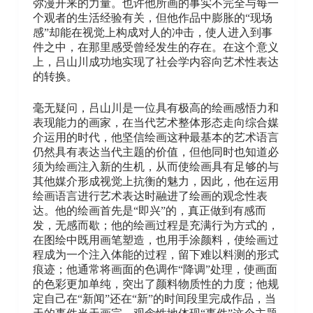
弥漫开来的力量。也许他所画的事实不完全与每一
个观者的生活经验有关，但他作品中膨胀的“现场
感”却能在视觉上构成对人的冲击，使人进入到事
件之中，在那里感受曾经发生的存在。在这个意义
上，吕山川成功地实现了社会学内容向艺术性表达
的转换。
毫无疑问，吕山川是一位具有极高的绘画感悟力和
表现能力的画家，在当代艺术整体形态走向综合媒
介运用的时代，他坚信绘画这种最基本的艺术语言
仍然具有表达当代主题的价值，但他同时也知道必
须为绘画注入新的生机，从而使绘画具有足够的与
其他媒介形成视觉上抗衡的魅力，因此，他在运用
绘画语言进行艺术表达时融进了绘画的观念性表
达。他的绘画首先是“即兴”的，真正做到有感而
发，无感而歇；他的绘画过程是充满行为方式的，
在图绘中既用画笔塑造，也用手涂颜料，使绘画过
程成为一个注入体能的过程，留下难以料测的形式
痕迹；他通常将画面的色调作“降调”处理，使画面
的色彩更加单纯，突出了颜料物质性的力度；他规
定自己在“新闻”还在“新”的时间段里完成作品，当