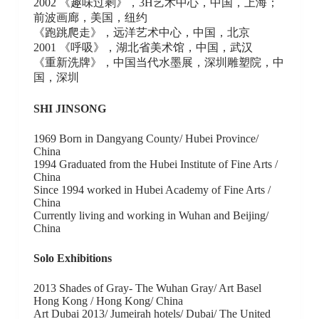
2002 《趣味过剩》，3H艺术中心，中国，上海；
前波画廊，美国，纽约
《跑跳爬走》，远洋艺术中心，中国，北京
2001 《呼吸》，湖北省美术馆，中国，武汉
《重新洗牌》，中国当代水墨展，深圳雕塑院，中
国，深圳
SHI JINSONG
1969 Born in Dangyang County/ Hubei Province/
China
1994 Graduated from the Hubei Institute of Fine Arts /
China
Since 1994 worked in Hubei Academy of Fine Arts /
China
Currently living and working in Wuhan and Beijing/
China
Solo Exhibitions
2013 Shades of Gray- The Wuhan Gray/ Art Basel
Hong Kong / Hong Kong/ China
Art Dubai 2013/ Jumeirah hotels/ Dubai/ The United