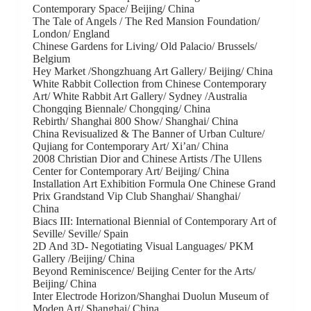
Contemporary Space/ Beijing/ China
The Tale of Angels / The Red Mansion Foundation/
London/ England
Chinese Gardens for Living/ Old Palacio/ Brussels/
Belgium
Hey Market /Shongzhuang Art Gallery/ Beijing/ China
White Rabbit Collection from Chinese Contemporary
Art/ White Rabbit Art Gallery/ Sydney /Australia
Chongqing Biennale/ Chongqing/ China
Rebirth/ Shanghai 800 Show/ Shanghai/ China
China Revisualized & The Banner of Urban Culture/
Qujiang for Contemporary Art/ Xi’an/ China
2008 Christian Dior and Chinese Artists /The Ullens
Center for Contemporary Art/ Beijing/ China
Installation Art Exhibition Formula One Chinese Grand
Prix Grandstand Vip Club Shanghai/ Shanghai/
China
Biacs III: International Biennial of Contemporary Art of
Seville/ Seville/ Spain
2D And 3D- Negotiating Visual Languages/ PKM
Gallery /Beijing/ China
Beyond Reminiscence/ Beijing Center for the Arts/
Beijing/ China
Inter Electrode Horizon/Shanghai Duolun Museum of
Moden Art/ Shanghai/ China