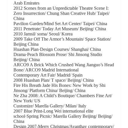
Arab Emirates
2012 Scenes from an Unpredictable Theatre Scene I:
Zero Insurrection/ Chung Shan Creative Hub/ Taipei/
China
Pavilion Garden/Mind Set Art Center/ Taipei/ China
2011 Penetrate/ Today Art Museum/ Beijing/ China
2010 Jamsil/ soma/ Seoul/ Korea
2009 Take Off The Armor’s Mountain/ Space Station/
Beijing China
Huashan Plan·Design Courses/ Shanghai/ China
Drama·Peach Blossom Prose/ Shi Jinsong Studio
Beijing/ China
ARCO9 A Brick Which Crushed Wang Jianguo’s Head
Bone/ ARCO9 Madrid International
Contemporary Art Fair/ Madrid/ Spain
2008 Huashan Plan/ T space/ Beijing/ China
Fire His Breath Jade His Bones: New Work by Shi
Jinsong/ Platform China/ Beijing/ China
Ne Zha 2008: A Child’s Boutique/ Chambers Fine Art/
New York/ US
Customize/ Marella Gallery/ Milan/ Italy
2007 Blue Print-Long Wei international elite
school·Spring Picnic/ Marella Gallery Beijing/ Beijing/
China
Design 2007-Merry Christmas/Avanthay contemporary/