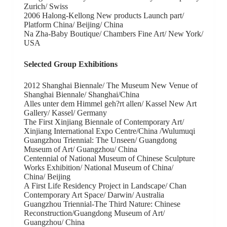
Zurich/ Swiss
2006 Halong-Kellong New products Launch part/
Platform China/ Beijing/ China
Na Zha-Baby Boutique/ Chambers Fine Art/ New York/
USA
Selected Group Exhibitions
2012 Shanghai Biennale/ The Museum New Venue of
Shanghai Biennale/ Shanghai/China
Alles unter dem Himmel geh?rt allen/ Kassel New Art
Gallery/ Kassel/ Germany
The First Xinjiang Biennale of Contemporary Art/
Xinjiang International Expo Centre/China /Wulumuqi
Guangzhou Triennial: The Unseen/ Guangdong
Museum of Art/ Guangzhou/ China
Centennial of National Museum of Chinese Sculpture
Works Exhibition/ National Museum of China/
China/ Beijing
A First Life Residency Project in Landscape/ Chan
Contemporary Art Space/ Darwin/ Australia
Guangzhou Triennial-The Third Nature: Chinese
Reconstruction/Guangdong Museum of Art/
Guangzhou/ China