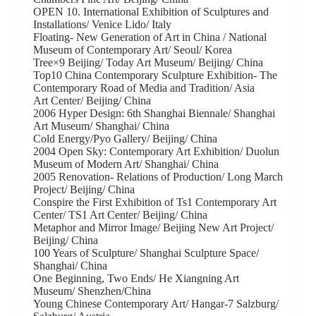
OPEN 10. International Exhibition of Sculptures and
Installations/ Venice Lido/ Italy
Floating- New Generation of Art in China / National
Museum of Contemporary Art/ Seoul/ Korea
Tree×9 Beijing/ Today Art Museum/ Beijing/ China
Top10 China Contemporary Sculpture Exhibition- The
Contemporary Road of Media and Tradition/ Asia
Art Center/ Beijing/ China
2006 Hyper Design: 6th Shanghai Biennale/ Shanghai
Art Museum/ Shanghai/ China
Cold Energy/Pyo Gallery/ Beijing/ China
2004 Open Sky: Contemporary Art Exhibition/ Duolun
Museum of Modern Art/ Shanghai/ China
2005 Renovation- Relations of Production/ Long March
Project/ Beijing/ China
Conspire the First Exhibition of Ts1 Contemporary Art
Center/ TS1 Art Center/ Beijing/ China
Metaphor and Mirror Image/ Beijing New Art Project/
Beijing/ China
100 Years of Sculpture/ Shanghai Sculpture Space/
Shanghai/ China
One Beginning, Two Ends/ He Xiangning Art
Museum/ Shenzhen/China
Young Chinese Contemporary Art/ Hangar-7 Salzburg/