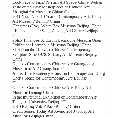
Look Face to Face/ Yi Yuan Art Space/ China/ Wuhan
Taste of the East: Masterpieces of Chinese Art/
Shanghai Art Museum/ China/ Shanghai
2011 Xxx- Next 10 Year of Contemporary Art/ Today
Art Museum/ Beijing/ China
Christmas (Eve) /White Box Museum/ Beijing/ China
I Believe that… / Song Zhuang Art Center/ Beijing/
China
Policy Finance& Artforum Lacmobile Museum Open
Exhibition/ Lacmobile Museum/ Beijing/ China
Start from the Horizon- Chinese Contemporary
Sculpture Sine 1978/ Sishang Art Museum/Beijing/
China
Guanxi- Contemporary Chinese Art/ Guangdong
Museum of Art/ Guangzhou/ China
A First Life Residency Project in Landscape/ Xin Dong
Cheng Space for Contemporary Art/ Beijing/
China
Guanxi- Contemporary Chinese Art/ Today Art
Museum/ Beijing/ China
In the Invitational Exhibition of Contemporary Art/
Tsinghua University/ Beijing/ China
2010 Beijing Voice/ Pace Beijing/ China
Credit Suisse/ Today Art Award 2010 /Today Art
Museum/ Beijing/ China