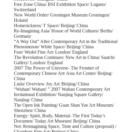
Free Zone China/ BSI Exhibition Space/ Lugano/
Switzerland
New World Order/ Groningen Museum Groningen/
Holand
Homesickness/ T Space/ Beijing/ China
Re-Imagining Asia/ House of World Cultures/ Berlin/
Germany
“A Way Out” After Contemporary Art in the Traditional
Phenomenon/ White Space/ Beijing/ China
Fear/ Wedel Fine Art/ London/ England
The Revolution Continues: New Art in China/ Saatchi
Gallery/ London/ England
2007 The Power of Universe- The Frontier of
Contemporary Chinese Art/ Asia Art Center/ Beijing/
China
Liulu/ Overview Joy Art /Beijing/ China
“Wuhan! Wuhan! ” 2007 Wuhan Contemporary Art
Invitational Exhibition/ Nanjing Square Gallery/
Nanjing/ China
The Open Ink Painting/ Guan Shan Yue Art Museum/
Shenzhen/ China
Energy: Spirit, Body, Material- The First Today’s
Documen/ Today Art Museum/ Beijing/ China
Net: Reimagining Space, Time and Culture (proposal) /
Chambers Fine Art/ Beijing/ China