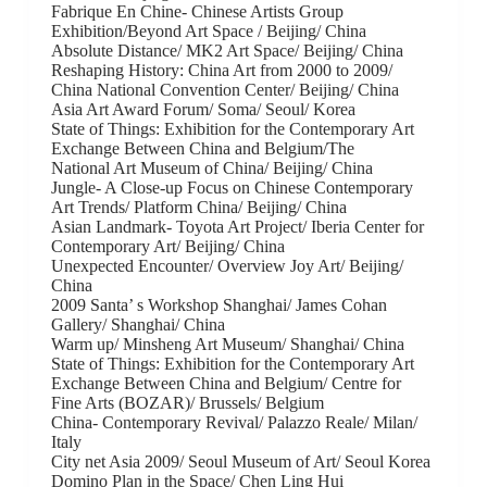
Fabrique En Chine- Chinese Artists Group
Exhibition/Beyond Art Space / Beijing/ China
Absolute Distance/ MK2 Art Space/ Beijing/ China
Reshaping History: China Art from 2000 to 2009/
China National Convention Center/ Beijing/ China
Asia Art Award Forum/ Soma/ Seoul/ Korea
State of Things: Exhibition for the Contemporary Art
Exchange Between China and Belgium/The
National Art Museum of China/ Beijing/ China
Jungle- A Close-up Focus on Chinese Contemporary
Art Trends/ Platform China/ Beijing/ China
Asian Landmark- Toyota Art Project/ Iberia Center for
Contemporary Art/ Beijing/ China
Unexpected Encounter/ Overview Joy Art/ Beijing/
China
2009 Santa’ s Workshop Shanghai/ James Cohan
Gallery/ Shanghai/ China
Warm up/ Minsheng Art Museum/ Shanghai/ China
State of Things: Exhibition for the Contemporary Art
Exchange Between China and Belgium/ Centre for
Fine Arts (BOZAR)/ Brussels/ Belgium
China- Contemporary Revival/ Palazzo Reale/ Milan/
Italy
City net Asia 2009/ Seoul Museum of Art/ Seoul Korea
Domino Plan in the Space/ Chen Ling Hui