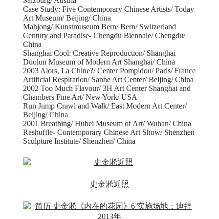
Salzburg/ Austria
Case Study: Five Contemporary Chinese Artists/ Today
Art Museum/ Beijing/ China
Mahjong/ Kunstmuseum Bern/ Bern/ Switzerland
Century and Paradise- Chengdu Biennale/ Chengdu/
China
Shanghai Cool: Creative Reproduction/ Shanghai
Duolun Museum of Modern Art Shanghai/ China
2003 Alors, La Chine?/ Center Pompidou/ Paris/ France
Artificial Respiration/ Sanhe Art Center/ Beijing/ China
2002 Too Much Flavour/ 3H Art Center Shanghai and
Chambers Fine Art/ New York/ USA
Run Jump Crawl and Walk/ East Modern Art Center/
Beijing/ China
2001 Breathing/ Hubei Museum of Art/ Wuhan/ China
Reshuffle- Contemporary Chinese Art Show/ Shenzhen
Sculpture Institute/ Shenzhen/ China
史金淞近照