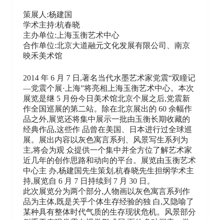
策展人:杨建国
学术主持:杭春晓
主办单位:上海玉衡艺术中心
合作单位:北京大道融元文化发展有限公司、南京
映禾美术馆
2014 年 6 月 7 日,著名当代水墨艺术家党震“双瞳记
—党震个展·上海”将亮相上海玉衡艺术中心。本次
展览是继 5 月份今日美术馆北京个展之后,党震新
作全国巡展的第二站。除在北京展出的 60 余幅作
品之外,展览还将集中展示一批由玉衡长期收藏的
经典作品,这些作 品曾在美国、日本进行过全球巡
展。展出内容以灰色寓言系列、风景写生系列为
主,将会为观 众提供一个集中并全方位了解艺术家
近几年的创作思路和动向的平台。展览由玉衡艺术
中心主 办,杨建国先生策划,杭春晓先生担纲学术主
持,展览自 6 月 7 日持续到 7 月 30 日。
此次展览分为两个部分,人物画以灰色寓言系列作
品为主体,既是关乎个体生存经验的独 白,又隐喻了
某种具有整体时代气质的生存现状危机。风景部分