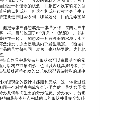
内心情感，放弃了具象的题材内容和情节。对于
画回应一种错误的观念：抽象艺术没有确定的题
简单的点构成的，但这个构成的过程本身产生了
清楚要进行哪些系列，哪些题材，目的是希望呈
，他把每张画都想成是一张塔罗牌，试图让画中
事一样。目前他画了8个系列：《波浪》，《涟
关联在一起：比如想象一片有波浪的水域，水面
突然爆发，原因是地质内部发生地震。《断层》
作品的尺寸都相同，就像一张张塔罗牌。为此他
整。
包括自然界中最复杂的形状都可以由最基本的元
但可以构成抽象图形，也可以表现具象物体。并
往往通过简单有效的公式或模型表达特殊的规律
殊物理现象的设计才能顺利完成，这一转化过程
如同一个科学家完成复杂证明之后，最终给予我
分形几何学衍生出的分形信息、分形设计、分形
是那些由最基本的点构成的云的形状并非完全如科