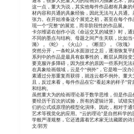
通常，很多人把董大为的绘画归为抽象艺术，原
这一点，董大为说，其实他每件作品都有具象的
材内容和共通的具象经验，因此无法与人共通。
张力。在开始准备这个展览之初，甚至在每个作
现一个“完整”的展览，而非阶段性的作品展。
卡尔维诺在创作小说《命运交叉的城堡》时，通
不同的墨点与结构、母题之间产生关联，比如当
漪》，《蛇》，《火山》，《断层》，《玫瑰》
突然分开，一条蛇从水面游过之后，逐渐恢复平
系列中的作品是最具有叙事性的，断层从两段变
要克服许多障碍，因为技术的原因一些系列无法
在具象绘画领域，云是个“例外”，它是唯一没
素通过分形重复而获得，就连云都不例外。董大
且，反过来看，每件作品在它“看起来的样子”
和结构。
虽然董大为的绘画理论基于数学思维，但是作品
要经历千百次的试验，所有的逻辑计算、试错实
们的公式或原理的模型化演绎。因此，相对于通
艺术等视觉化的应用。“云的理论”是自然科学
学般严谨规整，它还透露着艺术家无法藏匿的诗
文/郭芳