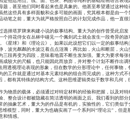
因是他运用点、线、面、色块、构图等纯粹的基础绘画语言表现
母题，甚至他们同时看起来也是具象的。他甚至希望通过这种绘
虽然这些具有多样面貌和众多可能的画面，究其根本都是由一个
品动笔之前，董大为就严格按照自己的计划完成作品，他一直很
过选择塔罗牌来构建小说的叙事结构。董大为的创作曾受此启发
一个持花侍女在丛林中碰见一个佩剑武士就会发生一段奇异的故
，《星球》和《理论云》。如果以此设想它们以一定的叙事结构
静，波光粼粼的水波泛着点点涟漪；再比如，火山和断层，火山
为三段再变为四段，意味着地震不断生发加强。董大为要求每张
画成较大的尺幅，也只能因此而放弃，并对整个计划不断作出调
办法用透视理论表现的形象，但在数学的分形理论中，任何事物，
为的工作就是通过对基本元素结构的组合而完成的，这种方式不
背后，都有其特殊的结构方式。这种思维逻辑类似于数学和几何，
作为物质的载体，必须通过对特定材料的经验和把握，以及对特
验、整合设计都被隐藏在简洁透明的画面之后。我们看到的部分
常的抽象艺术，董大为的作品是有机的，实验性的，它们类似于
的思维模型，同时，董大为也确实画了一个系列叫“理论云”，但
意和情感。