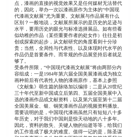
点，漆画的直接的视觉效果又是任何媒材无法替代
的，因此，举办一次以漆画原作为主体的“中国现
代漆画文献展”尤为重要。文献展与作品展有什么
区别？一般地说，文献展所展示的是历史的足迹与
水平，要用历史的眼光与标准选择展品。如有些看
似幼稚的作品（某些重要作者的处女作）往往是初
创或探索的起步，从文献研究的角度看则十分珍
贵；当然，全局性与代表性、以及体现时代水平的
作品仍是首要条件。而常规的作品展坚持后者就足
够了。
受条件所限，“中国现代漆画文献展”将由两部分内
容组成：一是1984年第六届全国美展漆画成为独立
画种前后有代表性人物的漆画原作，基本上参照
《文献集》萌生篇的脉络加以编排；二是从20世纪
三十年代至新中国成立后第四、五届全国美展中入
选的漆画作品或文献资料，以及第六届至第十二届
全国美展金、银、铜奖漆画作品的视频资料播放。
需要说明的是，中国现代漆画虽然只有短短八十多
年历史，对于我们中国则是惊天动地的八十多年。
因此，资料的散失、关键人物的仙逝等等，给我们
的工作造成了极大的难度。值得一记的是，陈圣谋