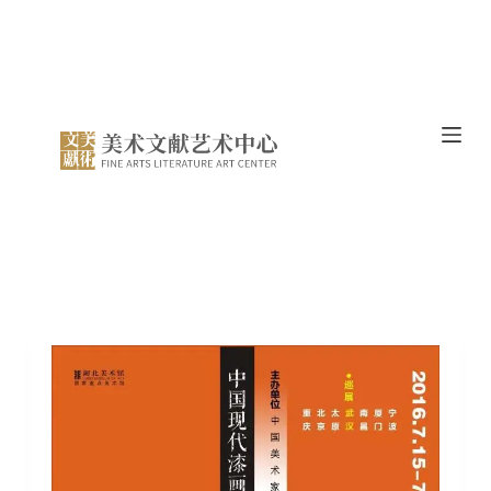
跳
过
内
容