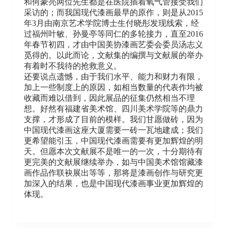
和何豪亮两位先生都是在医院插着氧气管接受我们
采访的；而我国现代漆画最早的原作，则是从2015
年3月由南京艺术学院博士生付晓彤发现线索，经
过福州叶敏、孙曼亭等同仁的多轮接力，直至2016
年春节初四，才由中国美协漆画艺委会委员汤志义
觅得的。以此而论，文献集的编撰与文献展的举办
有着时不我待的抢救意义。
还要说点遗憾，由于我们水平、能力和财力有限，
加上一些制度上的原因，如相当数量的代表作均被
收藏而难以借到，因此展品的征集仍然相当不理
想。好然有福建省美术馆、四川美术学院等的鼎力
支撑，才形成了目前的模样。我们甘愿做砖，因为
中国现代漆画这座大厦需要一砖一瓦地建成；我们
更希望能引玉，中国现代漆画需要有更加辉煌的明
天。但愿本次文献展不是唯一的一次，十分期待有
更完美的文献展继续举办，如与中国美术馆馆藏漆
画作品作联袂展出等等，那将是漆画创作与研究更
加深入的结果，也是中国现代漆画事业更加辉煌的
体现。