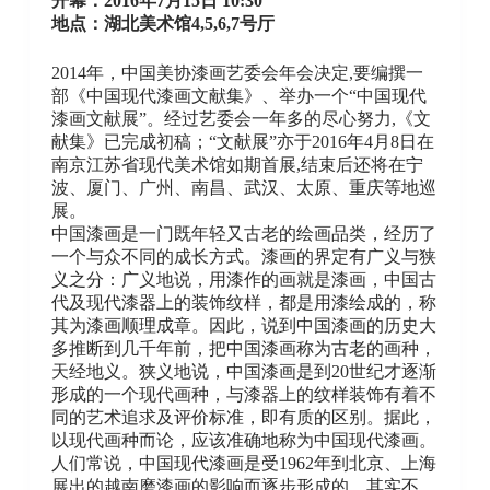
开幕：2016年7月15日 10:30
地点：
湖北美术馆4,5,6,7号厅
2014年，中国美协漆画艺委会年会决定,要编撰一
部《中国现代漆画文献集》、举办一个“中国现代
漆画文献展”。经过艺委会一年多的尽心努力,《文
献集》已完成初稿；“文献展”亦于2016年4月8日在
南京江苏省现代美术馆如期首展,结束后还将在宁
波、厦门、广州、南昌、武汉、太原、重庆等地巡
展。
中国漆画是一门既年轻又古老的绘画品类，经历了
一个与众不同的成长方式。漆画的界定有广义与狭
义之分：广义地说，用漆作的画就是漆画，中国古
代及现代漆器上的装饰纹样，都是用漆绘成的，称
其为漆画顺理成章。因此，说到中国漆画的历史大
多推断到几千年前，把中国漆画称为古老的画种，
天经地义。狭义地说，中国漆画是到20世纪才逐渐
形成的一个现代画种，与漆器上的纹样装饰有着不
同的艺术追求及评价标准，即有质的区别。据此，
以现代画种而论，应该准确地称为中国现代漆画。
人们常说，中国现代漆画是受1962年到北京、上海
展出的越南磨漆画的影响而逐步形成的。其实不