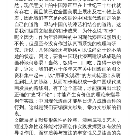
然，现代意义上的中国漆画早在上世纪三十年代就
有存在，而且就已在全国美展上展出及在刊物上发
表，因此我们有充足的依据说中国现代漆画走的是
自己的道路，即与中国传统漆艺相结合的道路。这
是我们编撰文献集的初步成果。为什么说“初步”
呢？因为，作为年轻画种的中国现代漆画虽然历史
不长，但是至今没有作过认真而系统的梳理与研
究。所以，具体的经历与脉络可以说尚处于说不清
楚的状态。因此，要将中国现代漆画建设成成熟的
画种谈何容易！当然，饭得一口口吃，路得一步步
走，这次，我们把八十多年来有关中国漆画的图文
资料集中起来，以“用事实说话”的方式梳理出从萌
生到壮大的脉络，从而初步编织成一张中国现代漆
画发展的路线图。有了这个基础，才能撰写出比较
正确的“史”和“论”；才能产生有价值的理论来指导
创作实践；中国现代漆画才能早日进入成熟画种的
行列。这就是我们要编撰文献集、举办文献展的初
衷。
文献展是文献集形象性的诠释。漆画属视觉艺术，
通过形象性诠释能对漆画创作实践发挥更加有效的
导引作用。而材质美与技法的丰富性又是漆画的亮