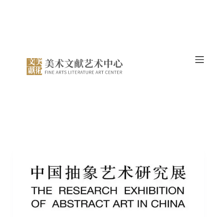
跳
过
内
容