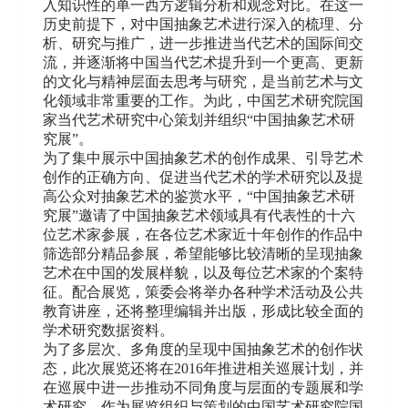
入知识性的单一西方逻辑分析和观念对比。在这一
历史前提下，对中国抽象艺术进行深入的梳理、分
析、研究与推广，进一步推进当代艺术的国际间交
流，并逐渐将中国当代艺术提升到一个更高、更新
的文化与精神层面去思考与研究，是当前艺术与文
化领域非常重要的工作。为此，中国艺术研究院国
家当代艺术研究中心策划并组织“中国抽象艺术研
究展”。
为了集中展示中国抽象艺术的创作成果、引导艺术
创作的正确方向、促进当代艺术的学术研究以及提
高公众对抽象艺术的鉴赏水平，“中国抽象艺术研
究展”邀请了中国抽象艺术领域具有代表性的十六
位艺术家参展，在各位艺术家近十年创作的作品中
筛选部分精品参展，希望能够比较清晰的呈现抽象
艺术在中国的发展样貌，以及每位艺术家的个案特
征。配合展览，策委会将举办各种学术活动及公共
教育讲座，还将整理编辑并出版，形成比较全面的
学术研究数据资料。
为了多层次、多角度的呈现中国抽象艺术的创作状
态，此次展览还将在2016年推进相关巡展计划，并
在巡展中进一步推动不同角度与层面的专题展和学
术研究。作为展览组织与策划的中国艺术研究院国