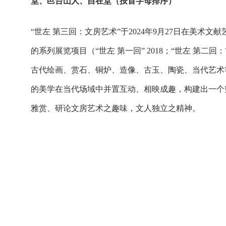
堂、邑台山人、自在堂（按首字母排序）
“世左 第三回：文房艺术”于2024年9月27日在美术文
的系列展览项目（“世左 第一回” 2018；“世左 第二回：
古代绘画、赏石、铜炉、造像、古玉、陶瓷、当代艺术
的美学在当代场域中并置互动、相映成趣，构建出一个
雅赏、研论文房艺术之趣味，文人独立之精神。