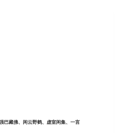
强巴藏佛、闲云野鹤、虚室闲集、一言